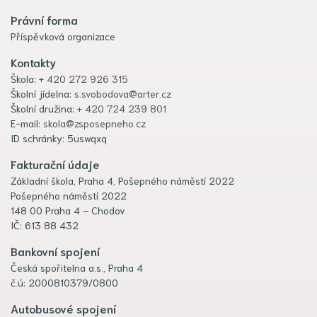
Právní forma
Příspěvková organizace
Kontakty
Škola:
+ 420 272 926 315
Školní jídelna:
s.svobodova@arter.cz
Školní družina:
+ 420 724 239 801
E-mail:
skola@zsposepneho.cz
ID schránky: 5uswqxq
Fakturační údaje
Základní škola, Praha 4, Pošepného náměstí 2022
Pošepného náměstí 2022
148 00 Praha 4 – Chodov
IČ: 613 88 432
Bankovní spojení
Česká spořitelna a.s., Praha 4
č.ú: 2000810379/0800
Autobusové spojení