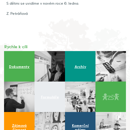
S dětmi se uvidíme v novém roce 6. ledna.
Z. Petráňová
Rychle k cíli
Dokumenty
Archiv
Formuláře
Zájmová
Komerční
činnost
nájmy