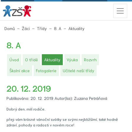
(aktuální)
Domů
Žáci
Třídy
8. A
Aktuality
8. A
(aktuální)
Úvod
O třídě
Aktuality
Výuka
Rozvrh
Školní akce
Fotogalerie
Učitelé naší třídy
20. 12. 2019
Publikováno: 20. 12. 2019 Autor(ka): Zuzana Petráňová
Dobrý den, milí rodiče,
přeji vám krásné vánoční svátky se svými nejbližšímí, také hodně
zdraví, pohody a radosti v novém roce!