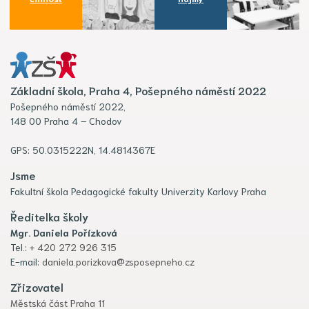
Základní škola, Praha 4, Pošepného náměstí 2022
Pošepného náměstí 2022,
148 00 Praha 4 – Chodov
GPS: 50.0315222N, 14.4814367E
Jsme
Fakultní škola Pedagogické fakulty Univerzity Karlovy Praha
Ředitelka školy
Mgr. Daniela Pořízková
Tel.:
+ 420 272 926 315
E-mail:
daniela.porizkova@zsposepneho.cz
Zřizovatel
Městská část Praha 11