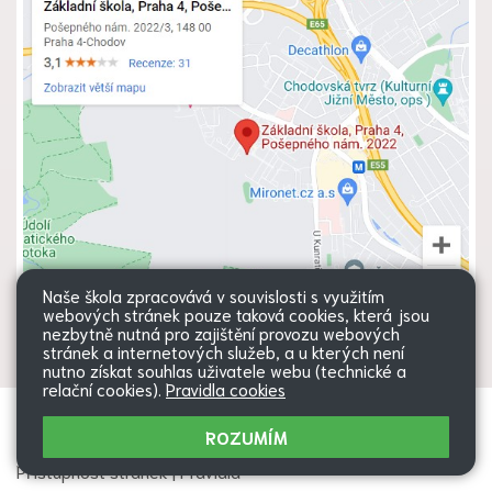
Naše škola zpracovává v souvislosti s využitím
webových stránek pouze taková cookies, která jsou
nezbytně nutná pro zajištění provozu webových
stránek a internetových služeb, a u kterých není
nutno získat souhlas uživatele webu (technické a
relační cookies).
Pravidla cookies
Všechna práva vyhrazena. Copyright
Web školy
ROZUMÍM
© 2026 |
Mapa stránek
|
Přihlásit
|
Přístupnost stránek
|
Pravidla