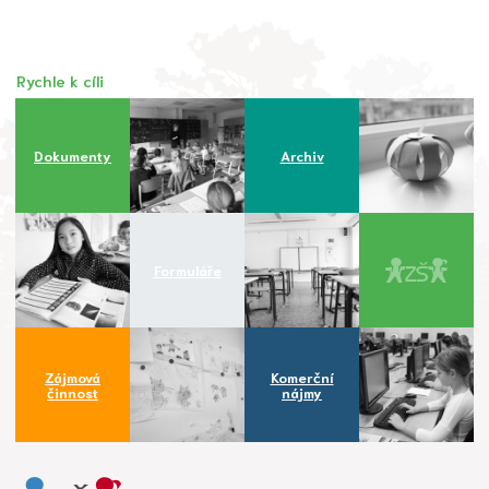
Rychle k cíli
Dokumenty
Archiv
Formuláře
Zájmová
Komerční
činnost
nájmy