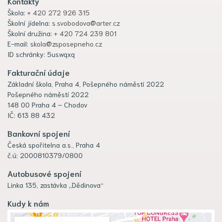
Kontakty
Škola:
+ 420 272 926 315
Školní jídelna:
s.svobodova@arter.cz
Školní družina:
+ 420 724 239 801
E-mail:
skola@zsposepneho.cz
ID schránky: 5uswqxq
Fakturační údaje
Základní škola, Praha 4, Pošepného náměstí 2022
Pošepného náměstí 2022
148 00 Praha 4 – Chodov
IČ: 613 88 432
Bankovní spojení
Česká spořitelna a.s., Praha 4
č.ú: 2000810379/0800
Autobusové spojení
Linka 135, zastávka „Dědinova“
Kudy k nám