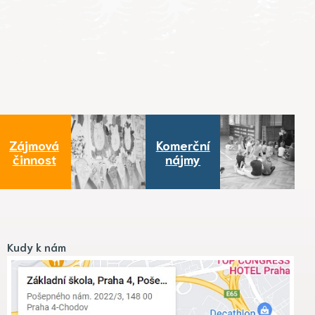
Zájmová
Komerční
činnost
nájmy
Kudy k nám