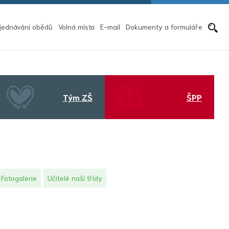
Pře
jednávání obědů
Volná místa
E-mail
Dokumenty a formuláře
Tým ZŠ
ŠPP
Fotogalerie
Učitelé naší třídy