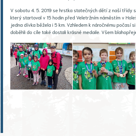
V sobotu 4. 5. 2019 se hrstka statečných dětí z naší třídy 
který startoval v 15 hodin před Veletržním náměstím v Holeš
jedna dívka běžela i 5 km. Vzhledem k náročnému počasí si 
doběhli do cíle také dostali krásné medaile. Všem blahopřej