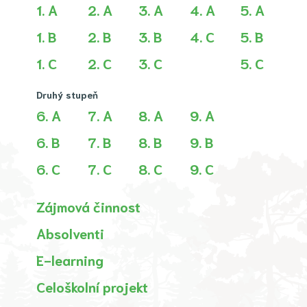
1. A
2. A
3. A
4. A
5. A
1. B
2. B
3. B
4. C
5. B
1. C
2. C
3. C
5. C
Druhý stupeň
6. A
7. A
8. A
9. A
6. B
7. B
8. B
9. B
6. C
7. C
8. C
9. C
Zájmová činnost
Absolventi
E-learning
Celoškolní projekt