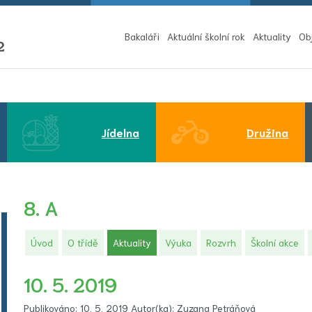
Bakaláři
Aktuální školní rok
Aktuality
Ob
2
Jídelna
Družina
8. A
(aktuální)
Úvod
O třídě
Aktuality
Výuka
Rozvrh
Školní akce
10. 5. 2019
Publikováno: 10. 5. 2019 Autor(ka): Zuzana Petráňová