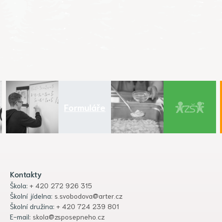
Formuláře
Kontakty
Škola:
+ 420 272 926 315
Školní jídelna:
s.svobodova@arter.cz
Školní družina:
+ 420 724 239 801
E-mail:
skola@zsposepneho.cz