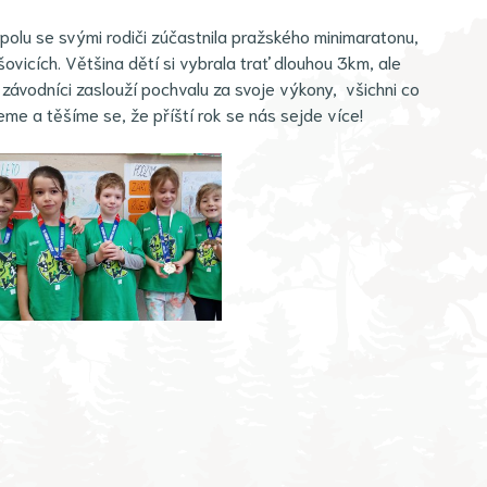
spolu se svými rodiči zúčastnila pražského minimaratonu,
ovicích. Většina dětí si vybrala trať dlouhou 3km, ale
závodníci zaslouží pochvalu za svoje výkony, všichni co
eme a těšíme se, že příští rok se nás sejde více!