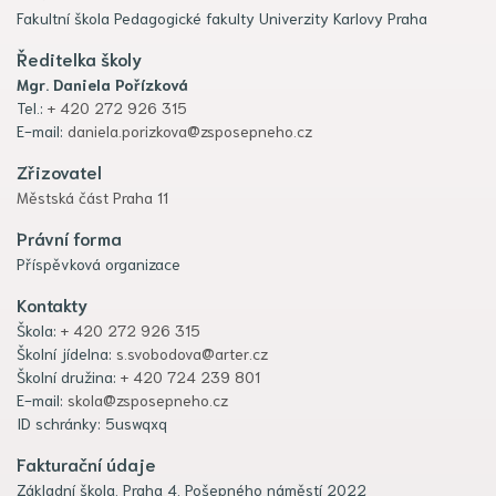
Fakultní škola Pedagogické fakulty Univerzity Karlovy Praha
Ředitelka školy
Mgr. Daniela Pořízková
Tel.:
+ 420 272 926 315
E-mail:
daniela.porizkova@zsposepneho.cz
Zřizovatel
Městská část Praha 11
Právní forma
Příspěvková organizace
Kontakty
Škola:
+ 420 272 926 315
Školní jídelna:
s.svobodova@arter.cz
Školní družina:
+ 420 724 239 801
E-mail:
skola@zsposepneho.cz
ID schránky: 5uswqxq
Fakturační údaje
Základní škola, Praha 4, Pošepného náměstí 2022