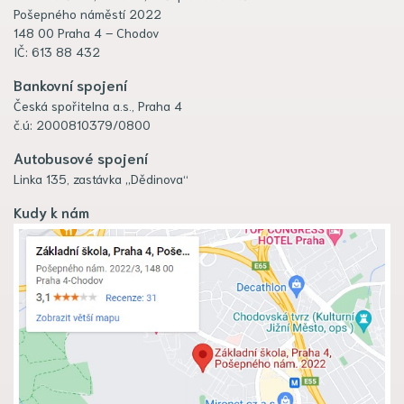
Pošepného náměstí 2022
148 00 Praha 4 – Chodov
IČ: 613 88 432
Bankovní spojení
Česká spořitelna a.s., Praha 4
č.ú: 2000810379/0800
Autobusové spojení
Linka 135, zastávka „Dědinova“
Kudy k nám