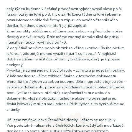
celý týden budeme v češtině procvičovat vyjmenovaná slova po M
(a samozřejmě také po B, F, L a Z). Na konci týdne si také řekneme
první informace ohledně četby a zápisu do nového čtenářského
deníku. Ten dnes dostali ti, kteří jej již zaplatili.
Z matematiky odčítáme a sčítáme pod sebou - s přechodem přes
desítky a nově i stovky. Dále máme zadaný domácí úkol do pátku -
naučit se násobilkové řady od 1-6.
V angličtině se učíme popis obrázku s větnou vazbou "In the picture
is/are...", zdatnější mohou využít i frázi "I can see...". V nejbližší
době se začneme učit čas přítomný průběhový, který je u popisu
nezbytný.
Prvouka je zaměřená na živou přírodu - zvířata a především rostliny.
V informatice se učíme základní funkce v textovém dokumentu
Word. Již třetí týden za sebou budeme dělat naprosto stejnou věc -
vytvoření dokumentu, práce se základními funkcemi ohledně úpravy
textu (velikost, barva, atd, atd), zkopírování textu z webu do
dokumentu, vložení obrázku, následné uložení a odeslání přes
školní žákovský mail na mou adresu. Příští týden si to vyzkoušíme na
známky.
Již jsem zmiňoval nové Čtenářské deníky - dětem se moc líbily.
Vše podstatné naleznete v úkolníčcích, které každý žák musí každý
den nosit. To samé platí s OBALENÝM žákovským průkazem.