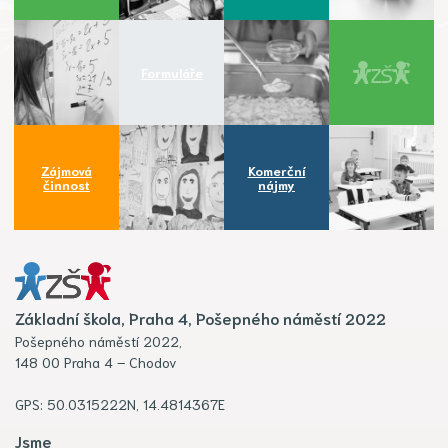
Formuláře
Zájmová
Komerční
činnost
nájmy
Základní škola, Praha 4, Pošepného náměstí 2022
Pošepného náměstí 2022,
148 00 Praha 4 – Chodov
GPS: 50.0315222N, 14.4814367E
Jsme