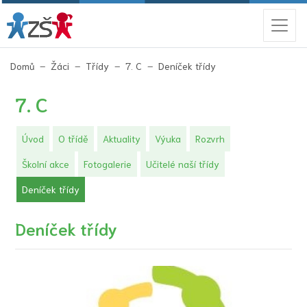
(aktuální)
Domů
Žáci
Třídy
7. C
Deníček třídy
7. C
Úvod
O třídě
Aktuality
Výuka
Rozvrh
Školní akce
Fotogalerie
Učitelé naší třídy
(aktuální)
Deníček třídy
Deníček třídy