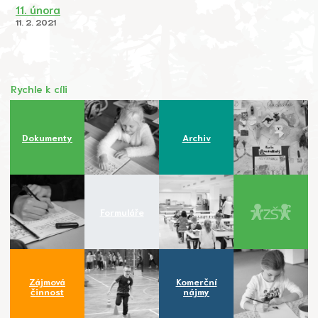
11. února
11. 2. 2021
Rychle k cíli
Dokumenty
Archiv
Formuláře
Zájmová
Komerční
činnost
nájmy