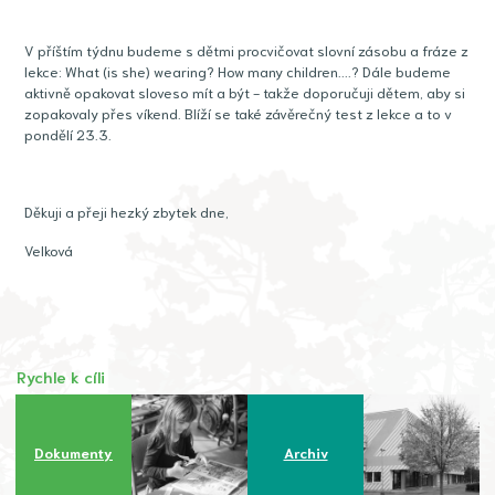
V příštím týdnu budeme s dětmi procvičovat slovní zásobu a fráze z
lekce: What (is she) wearing? How many children....? Dále budeme
aktivně opakovat sloveso mít a být - takže doporučuji dětem, aby si
zopakovaly přes víkend. Blíží se také závěrečný test z lekce a to v
pondělí 23.3.
Děkuji a přeji hezký zbytek dne,
Velková
Rychle k cíli
Dokumenty
Archiv