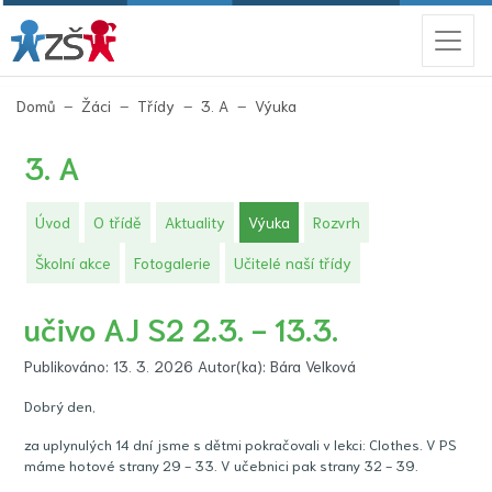
(aktuální)
Domů
Žáci
Třídy
3. A
Výuka
3. A
(aktuální)
Úvod
O třídě
Aktuality
Výuka
Rozvrh
Školní akce
Fotogalerie
Učitelé naší třídy
učivo AJ S2 2.3. - 13.3.
Publikováno: 13. 3. 2026 Autor(ka): Bára Velková
Dobrý den,
za uplynulých 14 dní jsme s dětmi pokračovali v lekci: Clothes. V PS
máme hotové strany 29 - 33. V učebnici pak strany 32 - 39.