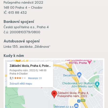
Pošepného náměstí 2022
148 00 Praha 4 – Chodov
IČ: 613 88 432
Bankovní spojení
Česká spořitelna a.s., Praha 4
č.ú: 2000810379/0800
Autobusové spojení
Linka 135, zastávka „Dědinova“
Kudy k nám