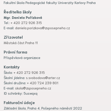
Fakultní škola Pedagogické fakulty Univerzity Karlovy Praha
Ředitelka školy
Mgr. Daniela Pořízková
Tel.:
+ 420 272 926 315
E-mail:
daniela.porizkova@zsposepneho.cz
Zřizovatel
Městská část Praha 11
Právní forma
Příspěvková organizace
Kontakty
Škola:
+ 420 272 926 315
Školní jídelna:
s.svobodova@arter.cz
Školní družina:
+ 420 724 239 801
E-mail:
skola@zsposepneho.cz
ID schránky: 5uswqxq
Fakturační údaje
Základní škola, Praha 4, Pošepného náměstí 2022