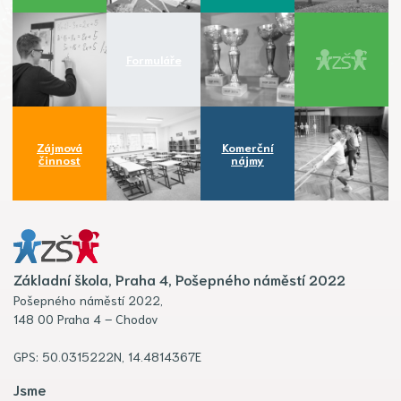
Formuláře
Zájmová
Komerční
činnost
nájmy
Základní škola, Praha 4, Pošepného náměstí 2022
Pošepného náměstí 2022,
148 00 Praha 4 – Chodov
GPS: 50.0315222N, 14.4814367E
Jsme