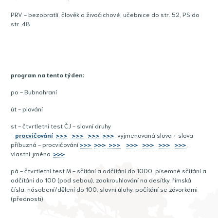
PRV - bezobratlí, člověk a živočichové, učebnice do str. 52, PS do
str. 48
program na tento týden:
po - Bubnohraní
út - plavání
st - čtvrtletní test ČJ - slovní druhy
-
procvičování
>>>
>>>
>>>
>>>
, vyjmenovaná slova + slova
příbuzná - procvičování
>>>
>>>
>>>
>>>
>>>
>>>
>>>
,
vlastní jména
>>>
pá - čtvrtletní test M - sčítání a odčítání do 1000, písemné sčítání a
odčítání do 100 (pod sebou), zaokrouhlování na desítky, římská
čísla, násobení/dělení do 100, slovní úlohy, počítání se závorkami
(přednosti)