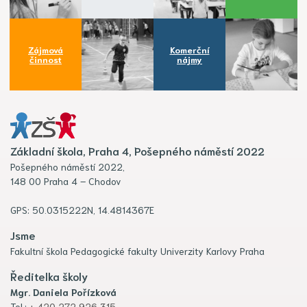
Zájmová
Komerční
činnost
nájmy
Základní škola, Praha 4, Pošepného náměstí 2022
Pošepného náměstí 2022,
148 00 Praha 4 – Chodov
GPS: 50.0315222N, 14.4814367E
Jsme
Fakultní škola Pedagogické fakulty Univerzity Karlovy Praha
Ředitelka školy
Mgr. Daniela Pořízková
Tel.:
+ 420 272 926 315