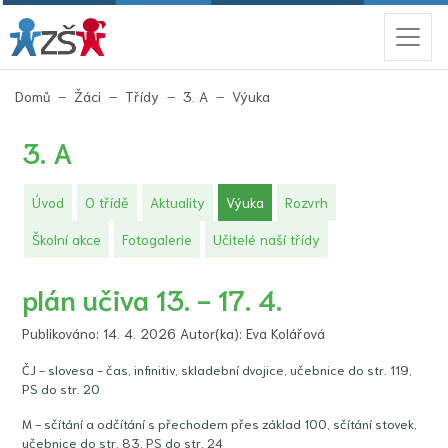
(aktuální)
Domů
Žáci
Třídy
3. A
Výuka
3. A
(aktuální)
Úvod
O třídě
Aktuality
Výuka
Rozvrh
Školní akce
Fotogalerie
Učitelé naší třídy
plán učiva 13. - 17. 4.
Publikováno: 14. 4. 2026 Autor(ka): Eva Kolářová
ČJ - slovesa - čas, infinitiv, skladební dvojice, učebnice do str. 119,
PS do str. 20
M - sčítání a odčítání s přechodem přes základ 100, sčítání stovek,
učebnice do str. 83, PS do str. 24