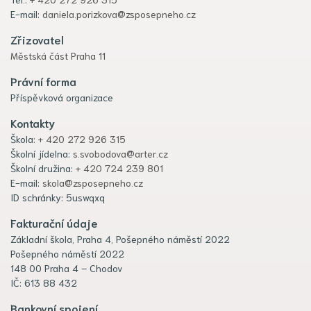
E-mail:
daniela.porizkova@zsposepneho.cz
Zřizovatel
Městská část Praha 11
Právní forma
Příspěvková organizace
Kontakty
Škola:
+ 420 272 926 315
Školní jídelna:
s.svobodova@arter.cz
Školní družina:
+ 420 724 239 801
E-mail:
skola@zsposepneho.cz
ID schránky: 5uswqxq
Fakturační údaje
Základní škola, Praha 4, Pošepného náměstí 2022
Pošepného náměstí 2022
148 00 Praha 4 – Chodov
IČ: 613 88 432
Bankovní spojení