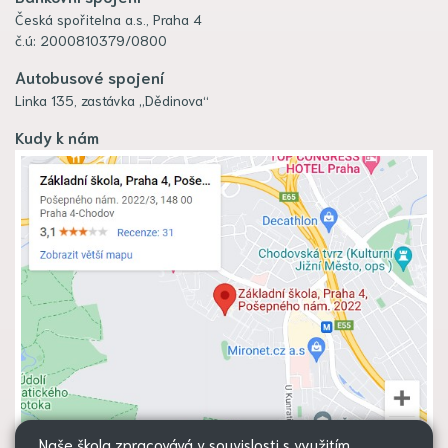
Česká spořitelna a.s., Praha 4
č.ú: 2000810379/0800
Autobusové spojení
Linka 135, zastávka „Dědinova“
Kudy k nám
Naše škola zpracovává v souvislosti s využitím