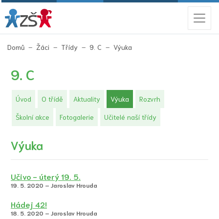
(aktuální)
Domů
Žáci
Třídy
9. C
Výuka
9. C
(aktuální)
Úvod
O třídě
Aktuality
Výuka
Rozvrh
Školní akce
Fotogalerie
Učitelé naší třídy
Výuka
Učivo - úterý 19. 5.
19. 5. 2020 – Jaroslav Hrouda
Hádej 42!
18. 5. 2020 – Jaroslav Hrouda