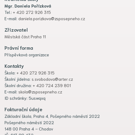
Mgr. Daniela Pořízková
Tel.:
+ 420 272 926 315
E-mail:
daniela.porizkova@zsposepneho.cz
Zřizovatel
Městská část Praha 11
Právní forma
Příspěvková organizace
Kontakty
Škola:
+ 420 272 926 315
Školní jídelna:
s.svobodova@arter.cz
Školní družina:
+ 420 724 239 801
E-mail:
skola@zsposepneho.cz
ID schránky: 5uswqxq
Fakturační údaje
Základní škola, Praha 4, Pošepného náměstí 2022
Pošepného náměstí 2022
148 00 Praha 4 – Chodov
IČ: 613 88 432