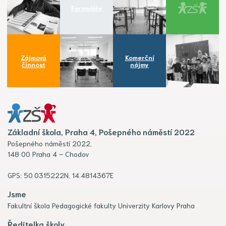
Formuláře
Zájmová
Komerční
činnost
nájmy
Základní škola, Praha 4, Pošepného náměstí 2022
Pošepného náměstí 2022,
148 00 Praha 4 – Chodov
GPS: 50.0315222N, 14.4814367E
Jsme
Fakultní škola Pedagogické fakulty Univerzity Karlovy Praha
Ředitelka školy