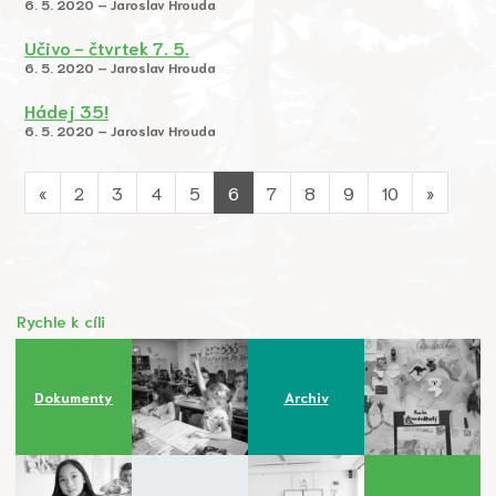
6. 5. 2020 – Jaroslav Hrouda
Učivo - čtvrtek 7. 5.
6. 5. 2020 – Jaroslav Hrouda
Hádej 35!
6. 5. 2020 – Jaroslav Hrouda
«
2
3
4
5
6
7
8
9
10
»
Rychle k cíli
Dokumenty
Archiv