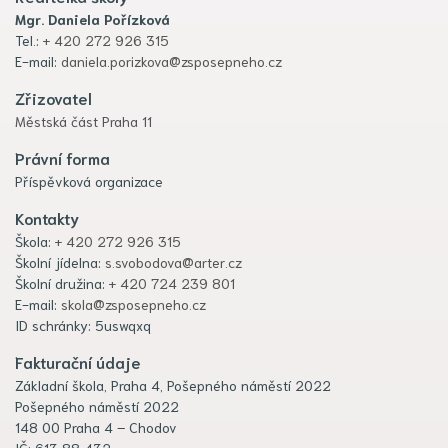
Mgr. Daniela Pořízková
Tel.:
+ 420 272 926 315
E-mail:
daniela.porizkova@zsposepneho.cz
Zřizovatel
Městská část Praha 11
Právní forma
Příspěvková organizace
Kontakty
Škola:
+ 420 272 926 315
Školní jídelna:
s.svobodova@arter.cz
Školní družina:
+ 420 724 239 801
E-mail:
skola@zsposepneho.cz
ID schránky: 5uswqxq
Fakturační údaje
Základní škola, Praha 4, Pošepného náměstí 2022
Pošepného náměstí 2022
148 00 Praha 4 – Chodov
IČ: 613 88 432