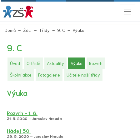
(aktuální)
Domů
Žáci
Třídy
9. C
Výuka
9. C
(aktuální)
Úvod
O třídě
Aktuality
Výuka
Rozvrh
Školní akce
Fotogalerie
Učitelé naší třídy
Výuka
Rozvrh - 1. 6.
31. 5. 2020 – Jaroslav Hrouda
Hádej 50!
29. 5. 2020 – Jaroslav Hrouda