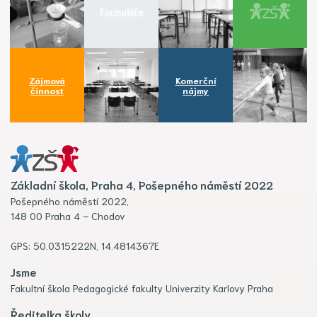
Formuláře
Zájmová
Komerční
činnost
nájmy
Základní škola, Praha 4, Pošepného náměstí 2022
Pošepného náměstí 2022,
148 00 Praha 4 – Chodov
GPS: 50.0315222N, 14.4814367E
Jsme
Fakultní škola Pedagogické fakulty Univerzity Karlovy Praha
Ředitelka školy