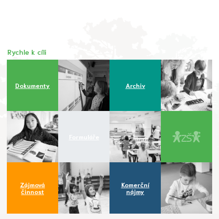
Rychle k cíli
Dokumenty
Archiv
Formuláře
Zájmová
Komerční
činnost
nájmy