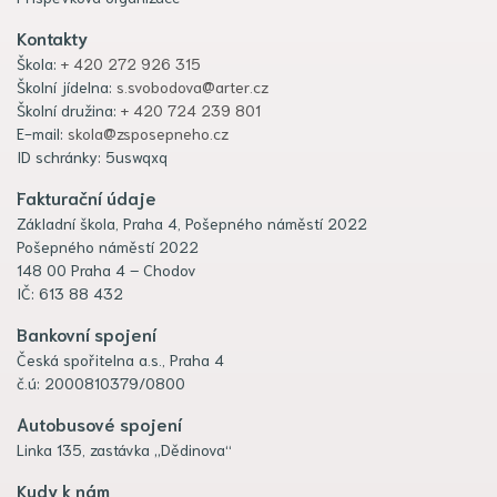
Kontakty
Škola:
+ 420 272 926 315
Školní jídelna:
s.svobodova@arter.cz
Školní družina:
+ 420 724 239 801
E-mail:
skola@zsposepneho.cz
ID schránky: 5uswqxq
Fakturační údaje
Základní škola, Praha 4, Pošepného náměstí 2022
Pošepného náměstí 2022
148 00 Praha 4 – Chodov
IČ: 613 88 432
Bankovní spojení
Česká spořitelna a.s., Praha 4
č.ú: 2000810379/0800
Autobusové spojení
Linka 135, zastávka „Dědinova“
Kudy k nám