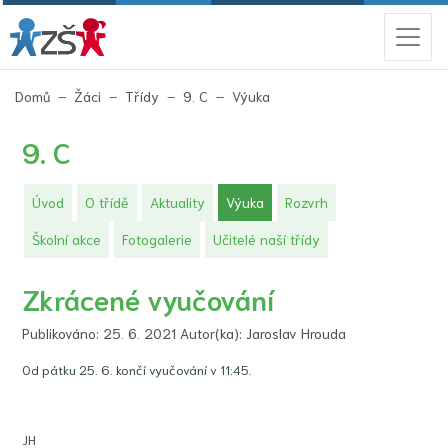
(aktuální)
Domů
Žáci
Třídy
9. C
Výuka
9. C
(aktuální)
Úvod
O třídě
Aktuality
Výuka
Rozvrh
Školní akce
Fotogalerie
Učitelé naší třídy
Zkrácené vyučování
Publikováno: 25. 6. 2021 Autor(ka): Jaroslav Hrouda
Od pátku 25. 6. končí vyučování v 11:45.
JH