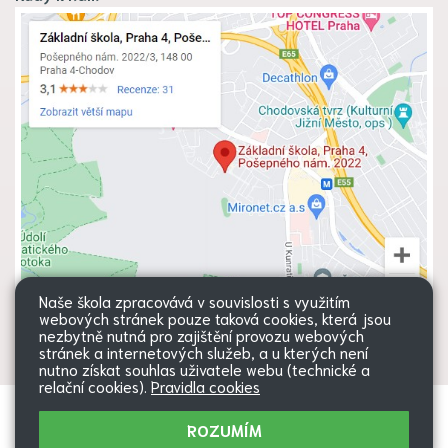
Naše škola zpracovává v souvislosti s využitím
webových stránek pouze taková cookies, která jsou
nezbytně nutná pro zajištění provozu webových
stránek a internetových služeb, a u kterých není
nutno získat souhlas uživatele webu (technické a
relační cookies).
Pravidla cookies
Všechna práva vyhrazena. Copyright
Web školy
ROZUMÍM
© 2026 |
Mapa stránek
|
Přihlásit
|