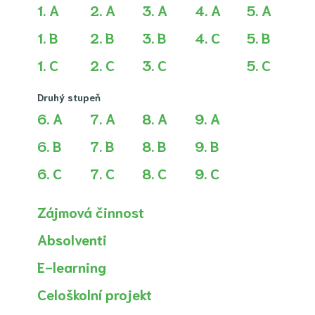
1. A
2. A
3. A
4. A
5. A
1. B
2. B
3. B
4. C
5. B
1. C
2. C
3. C
5. C
Druhý stupeň
6. A
7. A
8. A
9. A
6. B
7. B
8. B
9. B
6. C
7. C
8. C
9. C
Zájmová činnost
Absolventi
E-learning
Celoškolní projekt