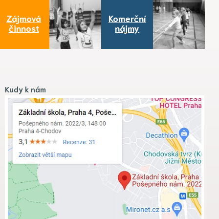
Zájmová
Komerční
činnost
nájmy
Kudy k nám