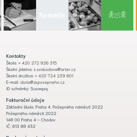
Formuláře
Kontakty
Škola:
+ 420 272 926 315
Školní jídelna:
s.svobodova@arter.cz
Školní družina:
+ 420 724 239 801
E-mail:
skola@zsposepneho.cz
ID schránky: 5uswqxq
Fakturační údaje
Základní škola, Praha 4, Pošepného náměstí 2022
Pošepného náměstí 2022
148 00 Praha 4 – Chodov
IČ: 613 88 432