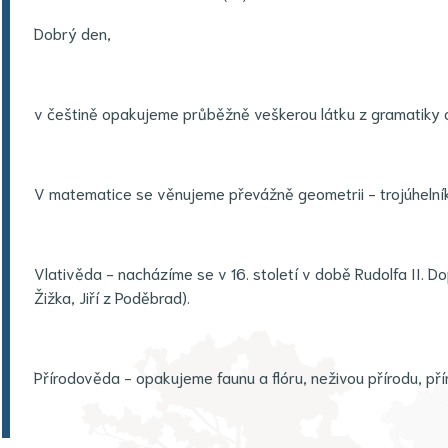
Dobrý den,
v češtině opakujeme průběžně veškerou látku z gramatiky a
V matematice se věnujeme převážně geometrii - trojúhelník
Vlativěda - nacházíme se v 16. století v době Rudolfa II. Do
Žižka, Jiří z Poděbrad).
Přírodověda - opakujeme faunu a flóru, neživou přírodu, pří