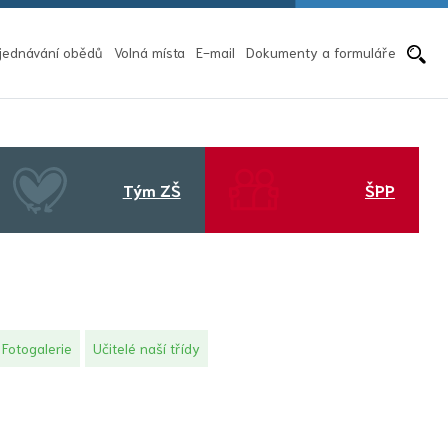
Pře
jednávání obědů
Volná místa
E-mail
Dokumenty a formuláře
Tým ZŠ
ŠPP
Fotogalerie
Učitelé naší třídy