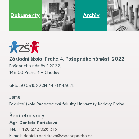
Dokumenty
Archiv
Základní škola, Praha 4, Pošepného náměstí 2022
Pošepného náměstí 2022,
148 00 Praha 4 – Chodov
GPS: 50.0315222N, 14.4814367E
Jsme
Fakultní škola Pedagogické fakulty Univerzity Karlovy Praha
Ředitelka školy
Mgr. Daniela Pořízková
Tel.:
+ 420 272 926 315
E-mail:
daniela.porizkova@zsposepneho.cz