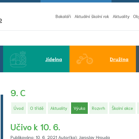
Bakaláři
Aktuální školní rok
Aktuality
Ob
2
Jídelna
Družina
9. C
(aktuální)
Úvod
O třídě
Aktuality
Výuka
Rozvrh
Školní akce
Učivo k 10. 6.
Publikováno: 10. 6. 2021 Autor(ka): Jaroslav Hrouda