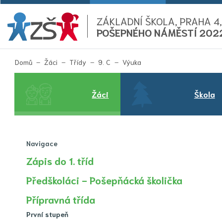
ZÁKLADNÍ ŠKOLA, PRAHA 4,
POŠEPNÉHO NÁMĚSTÍ 202
(aktuální)
Domů
Žáci
Třídy
9. C
Výuka
Žáci
Škola
Navigace
Zápis do 1. tříd
Předškoláci - Pošepňácká školička
Přípravná třída
První stupeň