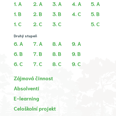
1. A
2. A
3. A
4. A
5. A
1. B
2. B
3. B
4. C
5. B
1. C
2. C
3. C
5. C
Druhý stupeň
6. A
7. A
8. A
9. A
6. B
7. B
8. B
9. B
6. C
7. C
8. C
9. C
Zájmová činnost
Absolventi
E-learning
Celoškolní projekt