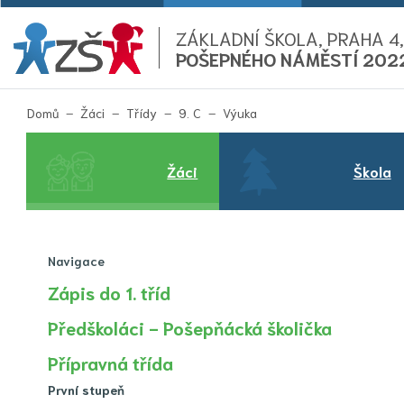
ZÁKLADNÍ ŠKOLA, PRAHA 4,
POŠEPNÉHO NÁMĚSTÍ 202
(aktuální)
Domů
Žáci
Třídy
9. C
Výuka
Žáci
Škola
Navigace
Zápis do 1. tříd
Předškoláci - Pošepňácká školička
Přípravná třída
První stupeň