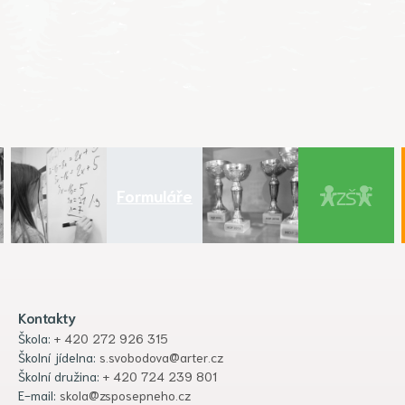
Formuláře
Kontakty
Škola:
+ 420 272 926 315
Školní jídelna:
s.svobodova@arter.cz
Školní družina:
+ 420 724 239 801
E-mail:
skola@zsposepneho.cz