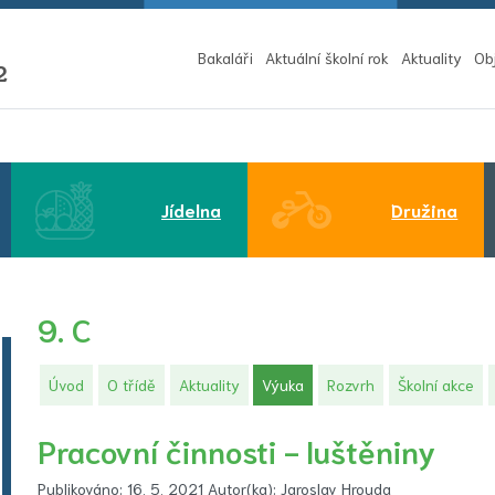
Bakaláři
Aktuální školní rok
Aktuality
Ob
2
Jídelna
Družina
9. C
(aktuální)
Úvod
O třídě
Aktuality
Výuka
Rozvrh
Školní akce
Pracovní činnosti - luštěniny
Publikováno: 16. 5. 2021 Autor(ka): Jaroslav Hrouda