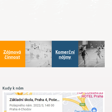
Zájmová
Komerční
činnost
nájmy
Kudy k nám