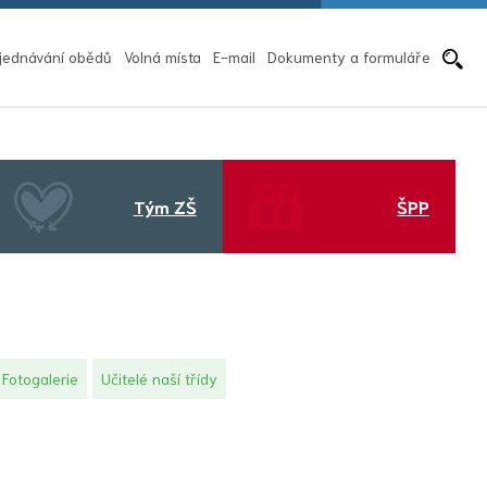
Pře
jednávání obědů
Volná místa
E-mail
Dokumenty a formuláře
Tým ZŠ
ŠPP
Fotogalerie
Učitelé naší třídy