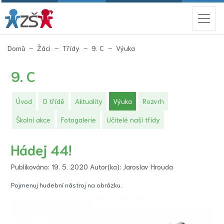
(aktuální)
Domů
Žáci
Třídy
9. C
Výuka
9. C
(aktuální)
Úvod
O třídě
Aktuality
Výuka
Rozvrh
Školní akce
Fotogalerie
Učitelé naší třídy
Hádej 44!
Publikováno: 19. 5. 2020 Autor(ka): Jaroslav Hrouda
Pojmenuj hudební nástroj na obrázku.