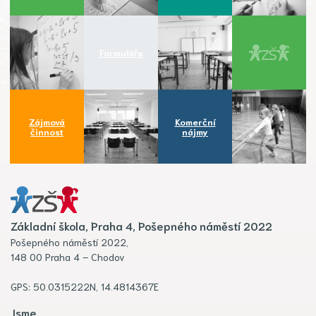
Formuláře
Zájmová
Komerční
činnost
nájmy
Základní škola, Praha 4, Pošepného náměstí 2022
Pošepného náměstí 2022,
148 00 Praha 4 – Chodov
GPS: 50.0315222N, 14.4814367E
Jsme