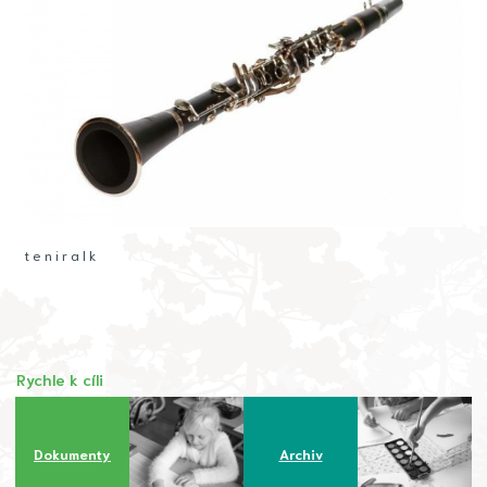
t e n i r a l k
Rychle k cíli
Dokumenty
Archiv