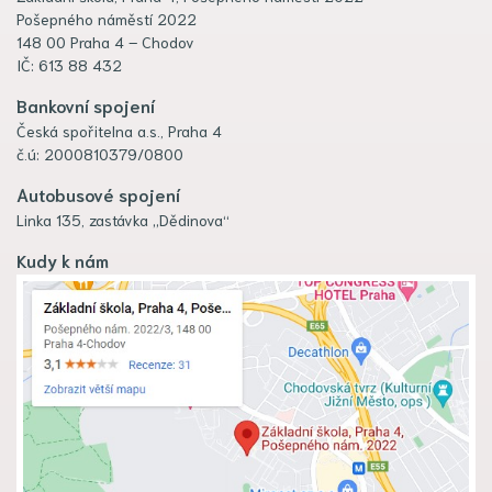
Pošepného náměstí 2022
148 00 Praha 4 – Chodov
IČ: 613 88 432
Bankovní spojení
Česká spořitelna a.s., Praha 4
č.ú: 2000810379/0800
Autobusové spojení
Linka 135, zastávka „Dědinova“
Kudy k nám