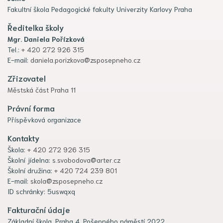
Fakultní škola Pedagogické fakulty Univerzity Karlovy Praha
Ředitelka školy
Mgr. Daniela Pořízková
Tel.:
+ 420 272 926 315
E-mail:
daniela.porizkova@zsposepneho.cz
Zřizovatel
Městská část Praha 11
Právní forma
Příspěvková organizace
Kontakty
Škola:
+ 420 272 926 315
Školní jídelna:
s.svobodova@arter.cz
Školní družina:
+ 420 724 239 801
E-mail:
skola@zsposepneho.cz
ID schránky: 5uswqxq
Fakturační údaje
Základní škola, Praha 4, Pošepného náměstí 2022