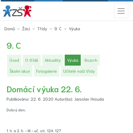
(aktuální)
Domů
Žáci
Třídy
9. C
Výuka
9. C
(aktuální)
Úvod
O třídě
Aktuality
Výuka
Rozvrh
Školní akce
Fotogalerie
Učitelé naší třídy
Domácí výuka 22. 6.
Publikováno: 22. 6. 2020 Autor(ka): Jaroslav Hrouda
Dobrý den,
1. h. a 2. h. - M - uč. str. 124, 127