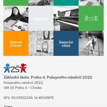
Formuláře
Zájmová
Komerční
činnost
nájmy
Základní škola, Praha 4, Pošepného náměstí 2022
Pošepného náměstí 2022,
148 00 Praha 4 – Chodov
GPS: 50.0315222N, 14.4814367E
Jsme