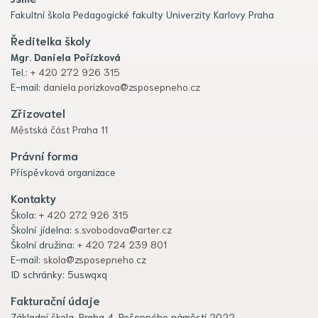
Fakultní škola Pedagogické fakulty Univerzity Karlovy Praha
Ředitelka školy
Mgr. Daniela Pořízková
Tel.:
+ 420 272 926 315
E-mail:
daniela.porizkova@zsposepneho.cz
Zřizovatel
Městská část Praha 11
Právní forma
Příspěvková organizace
Kontakty
Škola:
+ 420 272 926 315
Školní jídelna:
s.svobodova@arter.cz
Školní družina:
+ 420 724 239 801
E-mail:
skola@zsposepneho.cz
ID schránky: 5uswqxq
Fakturační údaje
Základní škola, Praha 4, Pošepného náměstí 2022