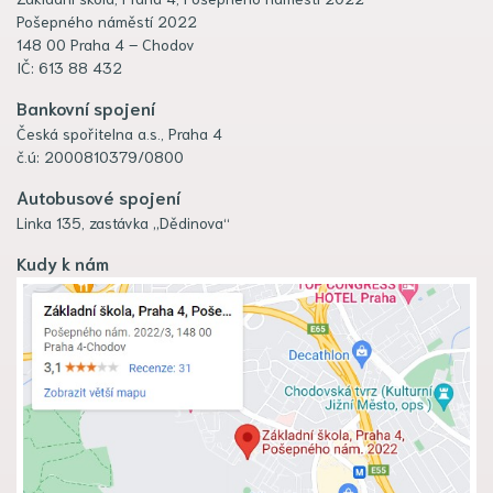
Pošepného náměstí 2022
148 00 Praha 4 – Chodov
IČ: 613 88 432
Bankovní spojení
Česká spořitelna a.s., Praha 4
č.ú: 2000810379/0800
Autobusové spojení
Linka 135, zastávka „Dědinova“
Kudy k nám