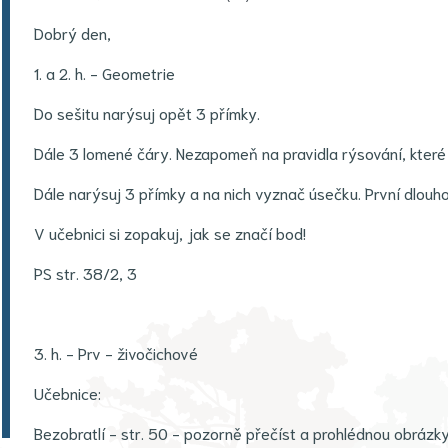
Dobrý den,
1. a 2. h. - Geometrie
Do sešitu narýsuj opět 3 přímky.
Dále 3 lomené čáry. Nezapomeň na pravidla rýsování, které
Dále narýsuj 3 přímky a na nich vyznač úsečku. První dlouho
V učebnici si zopakuj, jak se značí bod!
PS str. 38/2, 3
3. h. - Prv - živočichové
Učebnice:
Bezobratlí - str. 50 - pozorně přečíst a prohlédnou obrázk