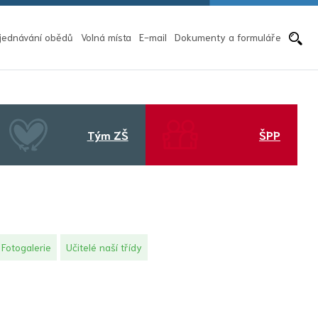
Pře
jednávání obědů
Volná místa
E-mail
Dokumenty a formuláře
Tým ZŠ
ŠPP
Fotogalerie
Učitelé naší třídy