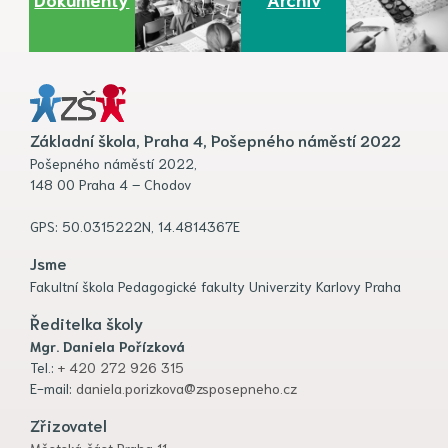
Základní škola, Praha 4, Pošepného náměstí 2022
Pošepného náměstí 2022,
148 00 Praha 4 – Chodov
GPS: 50.0315222N, 14.4814367E
Jsme
Fakultní škola Pedagogické fakulty Univerzity Karlovy Praha
Ředitelka školy
Mgr. Daniela Pořízková
Tel.:
+ 420 272 926 315
E-mail:
daniela.porizkova@zsposepneho.cz
Zřizovatel
Městská část Praha 11