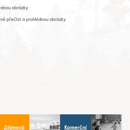
lédnou obrázky
orně přečíst a prohlédnou obrázky
Zájmová
Komerční