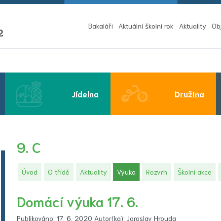
Bakaláři
Aktuální školní rok
Aktuality
Ob
2
Jídelna
Družina
9. C
(aktuální)
Úvod
O třídě
Aktuality
Výuka
Rozvrh
Školní akce
Domácí výuka 17. 6.
Publikováno: 17. 6. 2020 Autor(ka): Jaroslav Hrouda