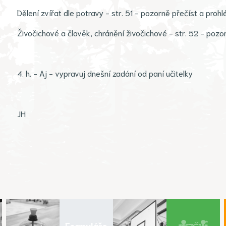
Dělení zvířat dle potravy - str. 51 - pozorně přečíst a proh
Živočichové a člověk, chránění živočichové - str. 52 - poz
4. h. - Aj - vypravuj dnešní zadání od paní učitelky
JH
Formuláře