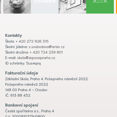
Kontakty
Škola:
+ 420 272 926 315
Školní jídelna:
s.svobodova@arter.cz
Školní družina:
+ 420 724 239 801
E-mail:
skola@zsposepneho.cz
ID schránky: 5uswqxq
Fakturační údaje
Základní škola, Praha 4, Pošepného náměstí 2022
Pošepného náměstí 2022
148 00 Praha 4 – Chodov
IČ: 613 88 432
Bankovní spojení
Česká spořitelna a.s., Praha 4
č.ú: 2000810379/0800