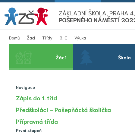
ZÁKLADNÍ ŠKOLA, PRAHA 4,
POŠEPNÉHO NÁMĚSTÍ 202
(aktuální)
Domů
Žáci
Třídy
9. C
Výuka
Žáci
Škola
Navigace
Zápis do 1. tříd
Předškoláci - Pošepňácká školička
Přípravná třída
První stupeň