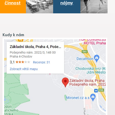
činnost
nájmy
Kudy k nám