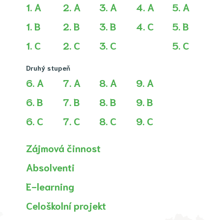
1. A
2. A
3. A
4. A
5. A
1. B
2. B
3. B
4. C
5. B
1. C
2. C
3. C
5. C
Druhý stupeň
6. A
7. A
8. A
9. A
6. B
7. B
8. B
9. B
6. C
7. C
8. C
9. C
Zájmová činnost
Absolventi
E-learning
Celoškolní projekt