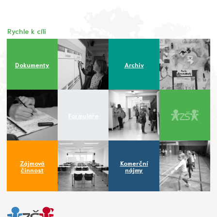
Rychle k cíli
Dokumenty
Archiv
Formuláře
Zájmová
Komerční
činnost
nájmy