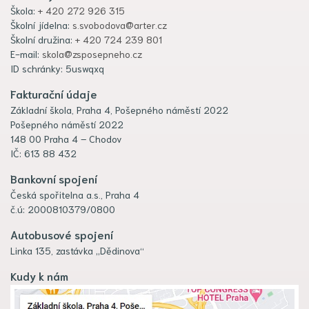
Škola:
+ 420 272 926 315
Školní jídelna:
s.svobodova@arter.cz
Školní družina:
+ 420 724 239 801
E-mail:
skola@zsposepneho.cz
ID schránky: 5uswqxq
Fakturační údaje
Základní škola, Praha 4, Pošepného náměstí 2022
Pošepného náměstí 2022
148 00 Praha 4 – Chodov
IČ: 613 88 432
Bankovní spojení
Česká spořitelna a.s., Praha 4
č.ú: 2000810379/0800
Autobusové spojení
Linka 135, zastávka „Dědinova“
Kudy k nám