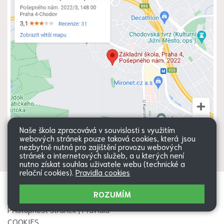
Naše škola zpracovává v souvislosti s využitím
webových stránek pouze taková cookies, která jsou
nezbytně nutná pro zajištění provozu webových
stránek a internetových služeb, a u kterých není
nutno získat souhlas uživatele webu (technické a
relační cookies).
Pravidla cookies
Všechna práva vyhrazena. Copyright
Web školy
ROZUMÍM
© 2026 |
Mapa stránek
|
Přihlásit
|
Přístupnost stránek
|
Pravidla
COOKIES