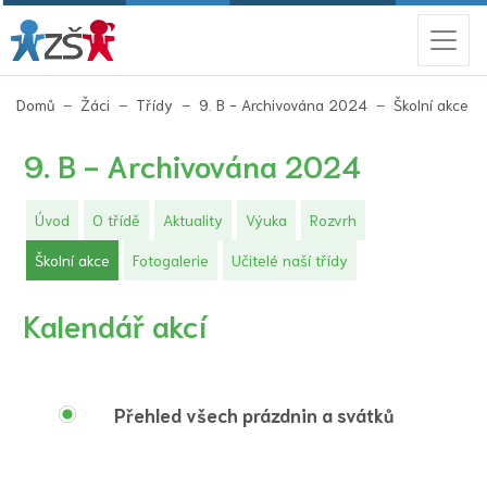
(ak
Domů
Žáci
Třídy
9. B - Archivována 2024
Školní akce
9. B - Archivována 2024
Úvod
O třídě
Aktuality
Výuka
Rozvrh
(aktuální)
Školní akce
Fotogalerie
Učitelé naší třídy
Kalendář akcí
Přehled všech prázdnin a svátků