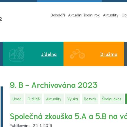
Bakaláři
Aktuální školní rok
Aktuality
Ob
2
(aktuální)
Jídelna
Družina
9. B - Archivována 2023
Úvod
O třídě
Aktuality
Výuka
Rozvrh
Školní akce
Společná zkouška 5.A a 5.B na v
Publikováno: 22. 1. 2019