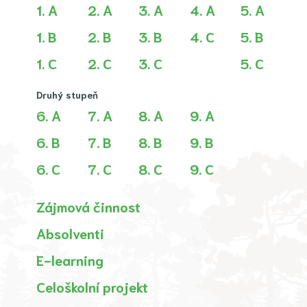
1. A
2. A
3. A
4. A
5. A
1. B
2. B
3. B
4. C
5. B
1. C
2. C
3. C
5. C
Druhý stupeň
6. A
7. A
8. A
9. A
6. B
7. B
8. B
9. B
6. C
7. C
8. C
9. C
Zájmová činnost
Absolventi
E-learning
Celoškolní projekt