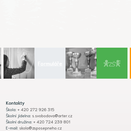
Formuláře
Kontakty
Škola:
+ 420 272 926 315
Školní jídelna:
s.svobodova@arter.cz
Školní družina:
+ 420 724 239 801
E-mail:
skola@zsposepneho.cz