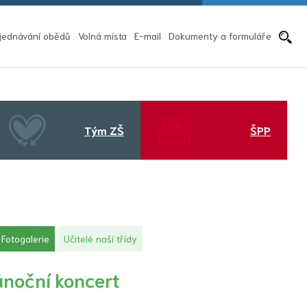
Pře
jednávání obědů
Volná místa
E-mail
Dokumenty a formuláře
Tým ZŠ
ŠPP
(aktuální)
Fotogalerie
Učitelé naší třídy
ánoční koncert