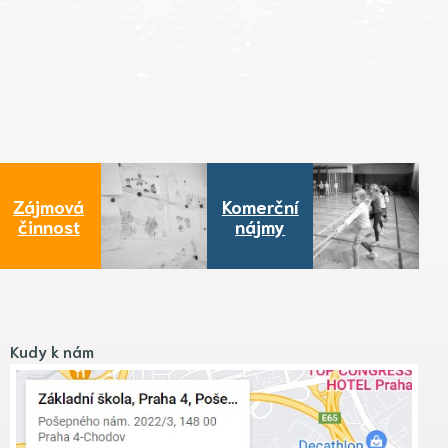
Zájmová
Komerční
činnost
nájmy
Kudy k nám