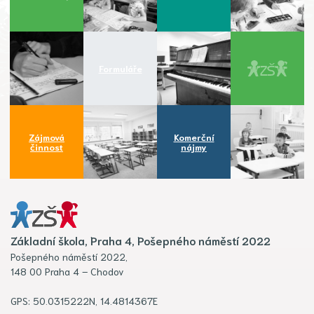
Formuláře
Zájmová
Komerční
činnost
nájmy
Základní škola, Praha 4, Pošepného náměstí 2022
Pošepného náměstí 2022,
148 00 Praha 4 – Chodov
GPS: 50.0315222N, 14.4814367E