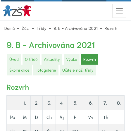
(aktuáln
Domů
Žáci
Třídy
9. B - Archivována 2021
Rozvrh
9. B - Archivována 2021
(aktuální)
Úvod
O třídě
Aktuality
Výuka
Rozvrh
Školní akce
Fotogalerie
Učitelé naší třídy
Rozvrh
1.
2.
3.
4.
5.
6.
7.
8.
Po
M
D
Ch
Aj
F
Vv
Th