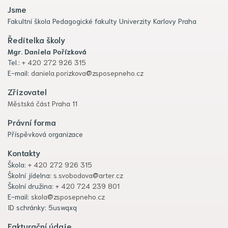
Jsme
Fakultní škola Pedagogické fakulty Univerzity Karlovy Praha
Ředitelka školy
Mgr. Daniela Pořízková
Tel.:
+ 420 272 926 315
E-mail:
daniela.porizkova@zsposepneho.cz
Zřizovatel
Městská část Praha 11
Právní forma
Příspěvková organizace
Kontakty
Škola:
+ 420 272 926 315
Školní jídelna:
s.svobodova@arter.cz
Školní družina:
+ 420 724 239 801
E-mail:
skola@zsposepneho.cz
ID schránky: 5uswqxq
Fakturační údaje