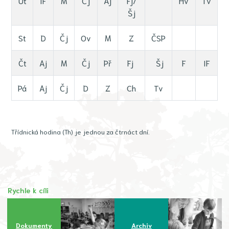
Út
IF
M
Čj
Aj
Fj/
Hv
Tv
Šj
St
D
Čj
Ov
M
Z
ČSP
Čt
Aj
M
Čj
Př
Fj
Šj
F
IF
Pá
Aj
Čj
D
Z
Ch
Tv
Třídnická hodina (Th) je jednou za čtrnáct dní.
Rychle k cíli
Dokumenty
Archiv