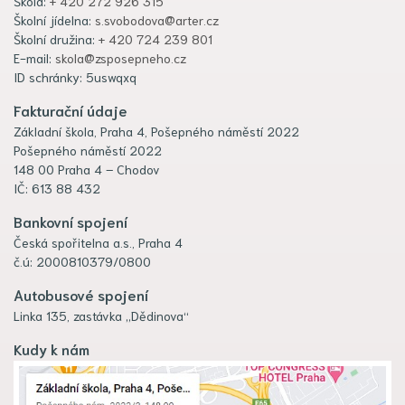
Škola:
+ 420 272 926 315
Školní jídelna:
s.svobodova@arter.cz
Školní družina:
+ 420 724 239 801
E-mail:
skola@zsposepneho.cz
ID schránky: 5uswqxq
Fakturační údaje
Základní škola, Praha 4, Pošepného náměstí 2022
Pošepného náměstí 2022
148 00 Praha 4 – Chodov
IČ: 613 88 432
Bankovní spojení
Česká spořitelna a.s., Praha 4
č.ú: 2000810379/0800
Autobusové spojení
Linka 135, zastávka „Dědinova“
Kudy k nám