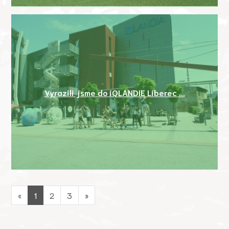
Vyrazili jsme do iQLANDIE Liberec ...
«
1
2
3
»