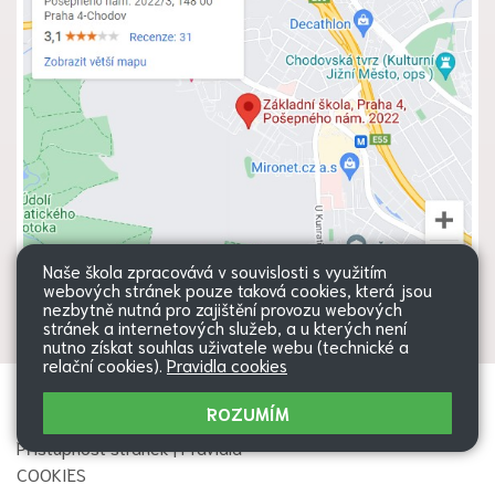
Naše škola zpracovává v souvislosti s využitím
webových stránek pouze taková cookies, která jsou
nezbytně nutná pro zajištění provozu webových
stránek a internetových služeb, a u kterých není
nutno získat souhlas uživatele webu (technické a
relační cookies).
Pravidla cookies
Všechna práva vyhrazena. Copyright
Web školy
ROZUMÍM
© 2026 |
Mapa stránek
|
Přihlásit
|
Přístupnost stránek
|
Pravidla
COOKIES