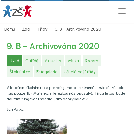
(aktuální)
Domů
Žáci
Třídy
9. B - Archivována 2020
9. B - Archivována 2020
(aktuální)
Úvod
O třídě
Aktuality
Výuka
Rozvrh
Školní akce
Fotogalerie
Učitelé naší třídy
V letošním školním roce pokračujeme ve změněné sestavě, zůstalo
nás pouze 16 ( Mařenka s Terezkou nás opustily). Třída letos bude
doufám fungovat i nadále jako dobrý kolektiv.
Jan Patka