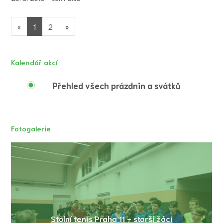
«
1
2
»
Kalendář akcí
Přehled všech prázdnin a svátků
Fotogalerie
Stolní tenis Praha 11 - starší žáci