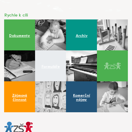
Rychle k cíli
Dokumenty
Archiv
Formuláře
Zájmová
Komerční
činnost
nájmy