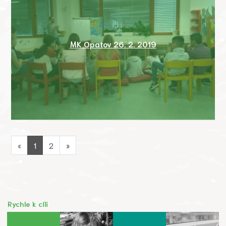
MK Opatov 26. 2. 2019
«
1
2
»
Rychle k cíli