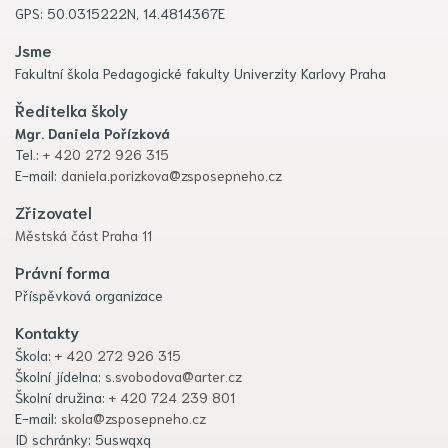
GPS: 50.0315222N, 14.4814367E
Jsme
Fakultní škola Pedagogické fakulty Univerzity Karlovy Praha
Ředitelka školy
Mgr. Daniela Pořízková
Tel.:
+ 420 272 926 315
E-mail:
daniela.porizkova@zsposepneho.cz
Zřizovatel
Městská část Praha 11
Právní forma
Příspěvková organizace
Kontakty
Škola:
+ 420 272 926 315
Školní jídelna:
s.svobodova@arter.cz
Školní družina:
+ 420 724 239 801
E-mail:
skola@zsposepneho.cz
ID schránky: 5uswqxq