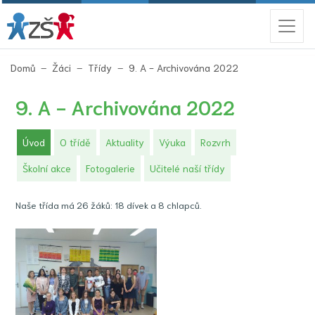
(aktuální)
Domů
Žáci
Třídy
9. A - Archivována 2022
9. A - Archivována 2022
(aktuální)
Úvod
O třídě
Aktuality
Výuka
Rozvrh
Školní akce
Fotogalerie
Učitelé naší třídy
Naše třída má 26 žáků: 18 dívek a 8 chlapců.