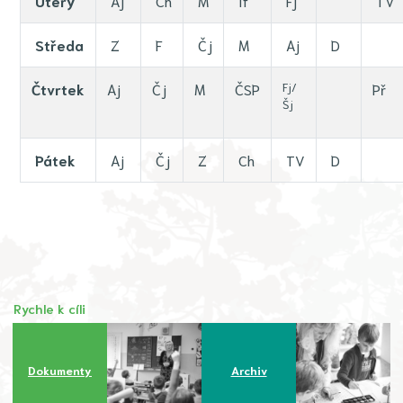
Úterý
Aj
Ch
M
If
Fj
TV
Středa
Z
F
Čj
M
Aj
D
Čtvrtek
Aj
Čj
M
ČSP
Fj/
Př
Šj
Pátek
Aj
Čj
Z
Ch
TV
D
Rychle k cíli
Dokumenty
Archiv