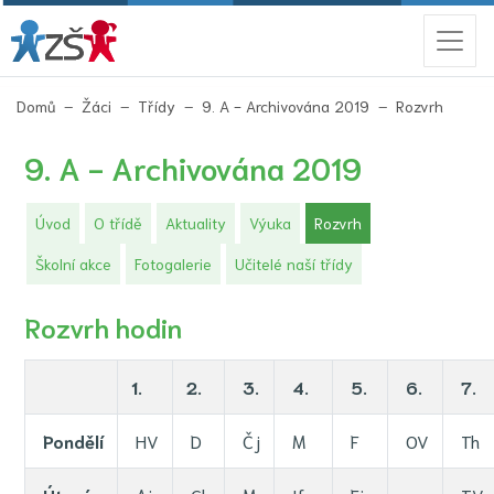
(aktuál
Domů
Žáci
Třídy
9. A - Archivována 2019
Rozvrh
9. A - Archivována 2019
(aktuální)
Úvod
O třídě
Aktuality
Výuka
Rozvrh
Školní akce
Fotogalerie
Učitelé naší třídy
Rozvrh hodin
1.
2.
3.
4.
5.
6.
7.
Pondělí
HV
D
Čj
M
F
OV
Th