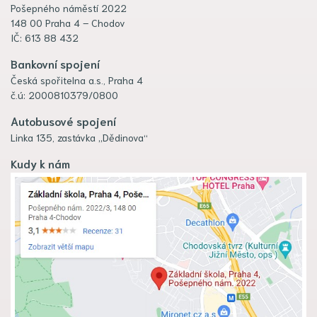
Pošepného náměstí 2022
148 00 Praha 4 – Chodov
IČ: 613 88 432
Bankovní spojení
Česká spořitelna a.s., Praha 4
č.ú: 2000810379/0800
Autobusové spojení
Linka 135, zastávka „Dědinova“
Kudy k nám