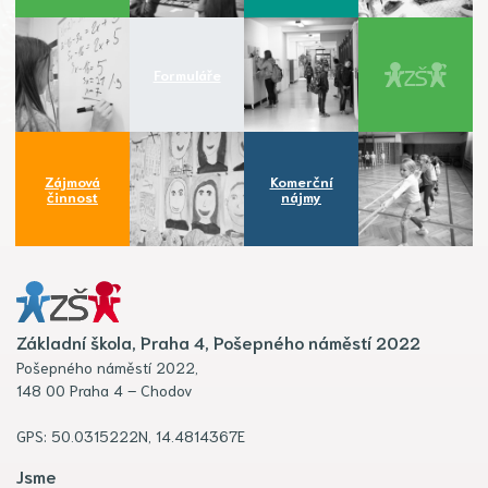
Formuláře
Zájmová
Komerční
činnost
nájmy
Základní škola, Praha 4, Pošepného náměstí 2022
Pošepného náměstí 2022,
148 00 Praha 4 – Chodov
GPS: 50.0315222N, 14.4814367E
Jsme