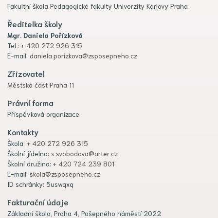
Fakultní škola Pedagogické fakulty Univerzity Karlovy Praha
Ředitelka školy
Mgr. Daniela Pořízková
Tel.:
+ 420 272 926 315
E-mail:
daniela.porizkova@zsposepneho.cz
Zřizovatel
Městská část Praha 11
Právní forma
Příspěvková organizace
Kontakty
Škola:
+ 420 272 926 315
Školní jídelna:
s.svobodova@arter.cz
Školní družina:
+ 420 724 239 801
E-mail:
skola@zsposepneho.cz
ID schránky: 5uswqxq
Fakturační údaje
Základní škola, Praha 4, Pošepného náměstí 2022