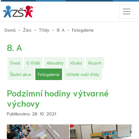
(aktuální)
Domů
Žáci
Třídy
8. A
Fotogalerie
8. A
Úvod
O třídě
Aktuality
Výuka
Rozvrh
(aktuální)
Školní akce
Fotogalerie
Učitelé naší třídy
Podzimní hodiny výtvarné
výchovy
Publikováno: 26. 10. 2021