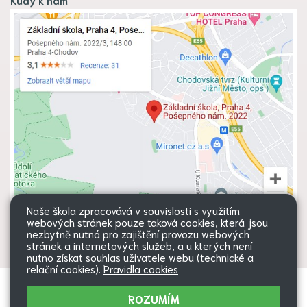
Naše škola zpracovává v souvislosti s využitím
webových stránek pouze taková cookies, která jsou
nezbytně nutná pro zajištění provozu webových
stránek a internetových služeb, a u kterých není
nutno získat souhlas uživatele webu (technické a
relační cookies).
Pravidla cookies
Všechna práva vyhrazena. Copyright
Web školy
ROZUMÍM
© 2026 |
Mapa stránek
|
Přihlásit
|