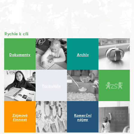
Rychle k cíli
Dokumenty
Archiv
Formuláře
Zájmová
Komerční
činnost
nájmy