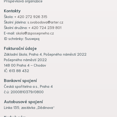
Příspěvková organizace
Kontakty
Škola:
+ 420 272 926 315
Školní jídelna:
s.svobodova@arter.cz
Školní družina:
+ 420 724 239 801
E-mail:
skola@zsposepneho.cz
ID schránky: 5uswqxq
Fakturační údaje
Základní škola, Praha 4, Pošepného náměstí 2022
Pošepného náměstí 2022
148 00 Praha 4 – Chodov
IČ: 613 88 432
Bankovní spojení
Česká spořitelna a.s., Praha 4
č.ú: 2000810379/0800
Autobusové spojení
Linka 135, zastávka „Dědinova“
Kudy k nám