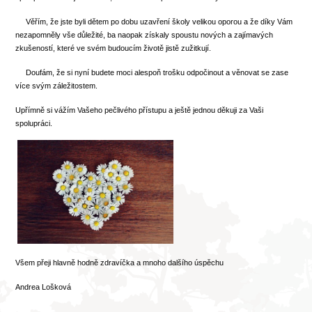
Věřím, že jste byli dětem po dobu uzavření školy velikou oporou a že díky Vám
nezapomněly vše důležité, ba naopak získaly spoustu nových a zajímavých
zkušeností, které ve svém budoucím životě jistě zužitkují.
Doufám, že si nyní budete moci alespoň trošku odpočinout a věnovat se zase
více svým záležitostem.
Upřímně si vážím Vašeho pečlivého přístupu a ještě jednou děkuji za Vaši
spolupráci.
Všem přeji hlavně hodně zdravíčka a mnoho dalšího úspěchu
Andrea Lošková