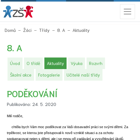
(aktuální)
Domů
Žáci
Třídy
8. A
Aktuality
8. A
(aktuální)
Úvod
O třídě
Aktuality
Výuka
Rozvrh
Školní akce
Fotogalerie
Učitelé naší třídy
PODĚKOVÁNÍ
Publikováno: 24. 5. 2020
Milí rodiče,
chtěla bych Vám moc poděkovat za Vaši dosavadní práci se svými dětmi. Za
trpělivost, se kterou jste přistupovali k nově vzniklé situaci a za ochotu
spolupracovat nejen s dětmi, ale i se mnou při zadávání a vysvětlování úkolů.