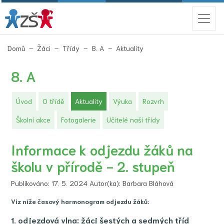
(aktuální)
Domů
Žáci
Třídy
8. A
Aktuality
8. A
(aktuální)
Úvod
O třídě
Aktuality
Výuka
Rozvrh
Školní akce
Fotogalerie
Učitelé naší třídy
Informace k odjezdu žáků na
školu v přírodě - 2. stupeň
Publikováno: 17. 5. 2024 Autor(ka): Barbara Bláhová
Viz níže časový harmonogram odjezdu žáků:
1. odjezdová ​vlna: žáci šestých a sedmých tříd