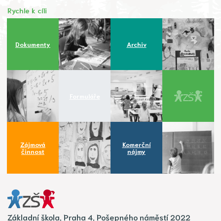
Rychle k cíli
Dokumenty
Archiv
Formuláře
Zájmová
Komerční
činnost
nájmy
Základní škola, Praha 4, Pošepného náměstí 2022