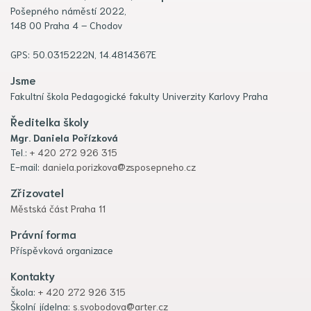
Pošepného náměstí 2022,
148 00 Praha 4 – Chodov
GPS: 50.0315222N, 14.4814367E
Jsme
Fakultní škola Pedagogické fakulty Univerzity Karlovy Praha
Ředitelka školy
Mgr. Daniela Pořízková
Tel.:
+ 420 272 926 315
E-mail:
daniela.porizkova@zsposepneho.cz
Zřizovatel
Městská část Praha 11
Právní forma
Příspěvková organizace
Kontakty
Škola:
+ 420 272 926 315
Školní jídelna:
s.svobodova@arter.cz