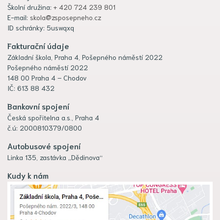
Školní družina:
+ 420 724 239 801
E-mail:
skola@zsposepneho.cz
ID schránky: 5uswqxq
Fakturační údaje
Základní škola, Praha 4, Pošepného náměstí 2022
Pošepného náměstí 2022
148 00 Praha 4 – Chodov
IČ: 613 88 432
Bankovní spojení
Česká spořitelna a.s., Praha 4
č.ú: 2000810379/0800
Autobusové spojení
Linka 135, zastávka „Dědinova“
Kudy k nám