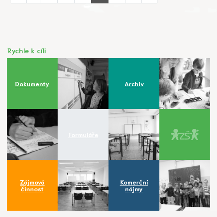
Rychle k cíli
Dokumenty
Archiv
Formuláře
Zájmová
Komerční
činnost
nájmy