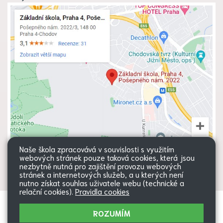
Naše škola zpracovává v souvislosti s využitím
webových stránek pouze taková cookies, která jsou
nezbytně nutná pro zajištění provozu webových
stránek a internetových služeb, a u kterých není
nutno získat souhlas uživatele webu (technické a
relační cookies).
Pravidla cookies
Všechna práva vyhrazena. Copyright
Web školy
ROZUMÍM
© 2026 |
Mapa stránek
|
Přihlásit
|