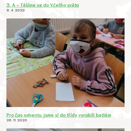
3. A - Těšíme se do Včelího světa
9. 4. 2022
Pro čas adventu jsme si do třídy vyrobili betlém
26. 11. 2020