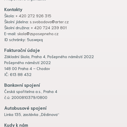
Kontakty
Škola:
+ 420 272 926 315
Školní jídelna:
s.svobodova@arter.cz
Školní družina:
+ 420 724 239 801
E-mail:
skola@zsposepneho.cz
ID schránky: 5uswqxq
Fakturační údaje
Základní škola, Praha 4, Pošepného náměstí 2022
Pošepného náměstí 2022
148 00 Praha 4 – Chodov
IČ: 613 88 432
Bankovní spojení
Česká spořitelna a.s., Praha 4
č.ú: 2000810379/0800
Autobusové spojení
Linka 135, zastávka „Dědinova“
Kudy k nám