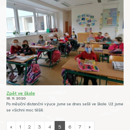
Zpět ve škole
18. 11. 2020
Po měsíční distanční výuce jsme se dnes sešli ve škole. Už jsme
se všichni moc těšili.
«
1
2
3
4
5
6
7
»