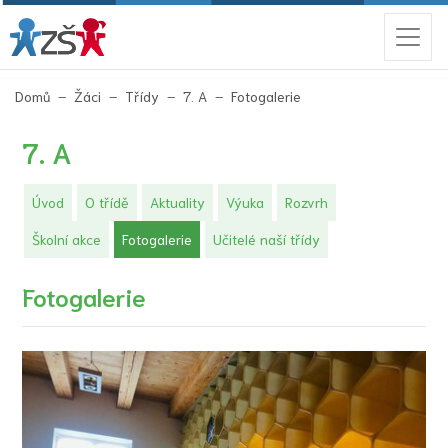
(aktuální)
Domů
Žáci
Třídy
7. A
Fotogalerie
7. A
Úvod
O třídě
Aktuality
Výuka
Rozvrh
(aktuální)
Školní akce
Fotogalerie
Učitelé naší třídy
Fotogalerie