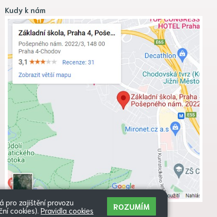
Kudy k nám
 pro zajištění provozu
ROZUMÍM
ční cookies).
Pravidla cookies