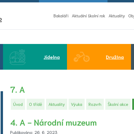
Bakaláři
Aktuální školní rok
Aktuality
Ob
2
Jídelna
Družina
7. A
Úvod
O třídě
Aktuality
Výuka
Rozvrh
Školní akce
4. A - Národní muzeum
Publikováno: 26. 6. 2023