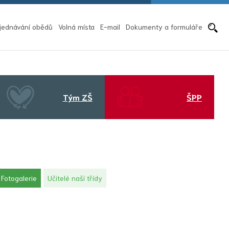
Pře
jednávání obědů
Volná místa
E-mail
Dokumenty a formuláře
Tým ZŠ
ŠPP
(aktuální)
Fotogalerie
Učitelé naší třídy