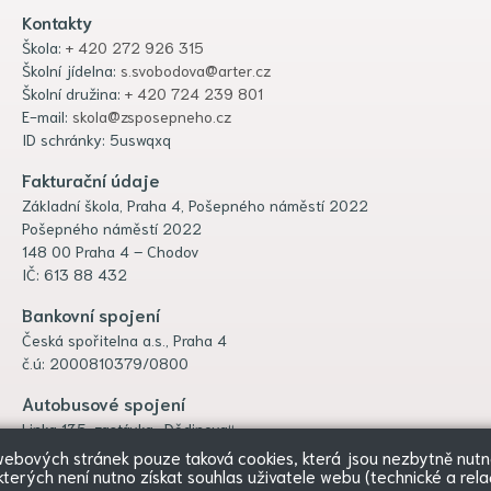
Kontakty
Škola:
+ 420 272 926 315
Školní jídelna:
s.svobodova@arter.cz
Školní družina:
+ 420 724 239 801
E-mail:
skola@zsposepneho.cz
ID schránky: 5uswqxq
Fakturační údaje
Základní škola, Praha 4, Pošepného náměstí 2022
Pošepného náměstí 2022
148 00 Praha 4 – Chodov
IČ: 613 88 432
Bankovní spojení
Česká spořitelna a.s., Praha 4
č.ú: 2000810379/0800
Autobusové spojení
Linka 135, zastávka „Dědinova“
 webových stránek pouze taková cookies, která jsou nezbytně nutná
terých není nutno získat souhlas uživatele webu (technické a rela