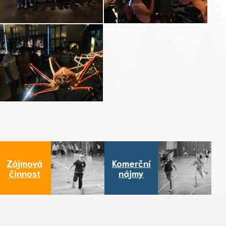
Zájmová
Komerční
činnost
nájmy