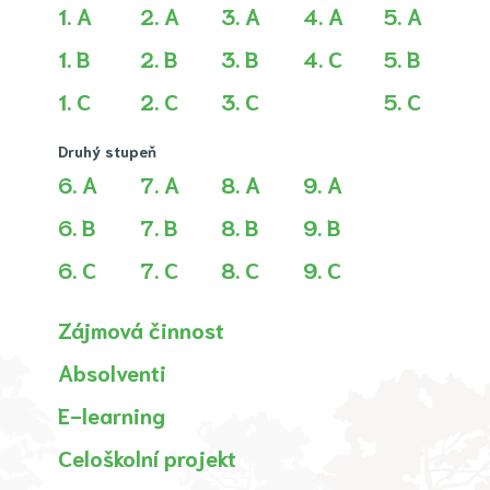
1. A
2. A
3. A
4. A
5. A
1. B
2. B
3. B
4. C
5. B
1. C
2. C
3. C
5. C
Druhý stupeň
6. A
7. A
8. A
9. A
6. B
7. B
8. B
9. B
6. C
7. C
8. C
9. C
Zájmová činnost
Absolventi
E-learning
Celoškolní projekt