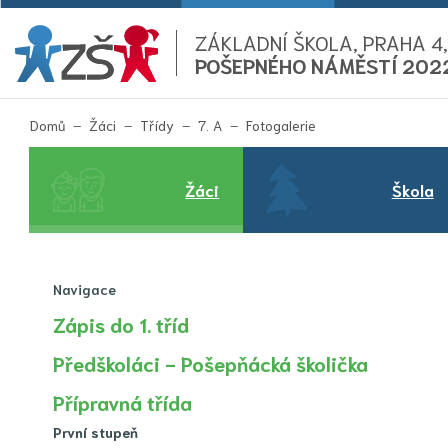
ZÁKLADNÍ ŠKOLA, PRAHA 4,
POŠEPNÉHO NÁMĚSTÍ 202
(aktuální)
Domů
Žáci
Třídy
7. A
Fotogalerie
Žáci
Škola
Navigace
Zápis do 1. tříd
Předškoláci - Pošepňácká školička
Přípravná třída
První stupeň