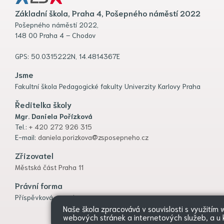
Základní škola, Praha 4, Pošepného náměstí 2022
Pošepného náměstí 2022,
148 00 Praha 4 – Chodov
GPS: 50.0315222N, 14.4814367E
Jsme
Fakultní škola Pedagogické fakulty Univerzity Karlovy Praha
Ředitelka školy
Mgr. Daniela Pořízková
Tel.:
+ 420 272 926 315
E-mail:
daniela.porizkova@zsposepneho.cz
Zřizovatel
Městská část Praha 11
Právní forma
Příspěvková organizace
Naše škola zpracovává v souvislosti s využitím
webových stránek a internetových služeb, a u k