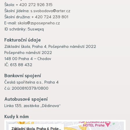
Škola:
+ 420 272 926 315
Školní jídelna:
s.svobodova@arter.cz
Školní družina:
+ 420 724 239 801
E-mail:
skola@zsposepneho.cz
ID schránky: 5uswqxq
Fakturační údaje
Základní škola, Praha 4, Pošepného náměstí 2022
Pošepného náměstí 2022
148 00 Praha 4 – Chodov
IČ: 613 88 432
Bankovní spojení
Česká spořitelna a.s., Praha 4
č.ú: 2000810379/0800
Autobusové spojení
Linka 135, zastávka „Dědinova“
Kudy k nám