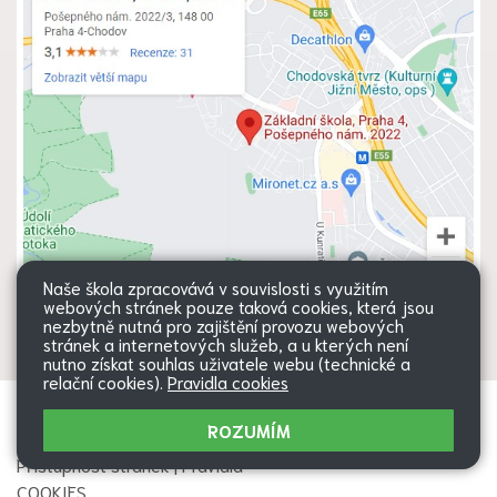
Naše škola zpracovává v souvislosti s využitím
webových stránek pouze taková cookies, která jsou
nezbytně nutná pro zajištění provozu webových
stránek a internetových služeb, a u kterých není
nutno získat souhlas uživatele webu (technické a
relační cookies).
Pravidla cookies
Všechna práva vyhrazena. Copyright
Web školy
ROZUMÍM
© 2026 |
Mapa stránek
|
Přihlásit
|
Přístupnost stránek
|
Pravidla
COOKIES