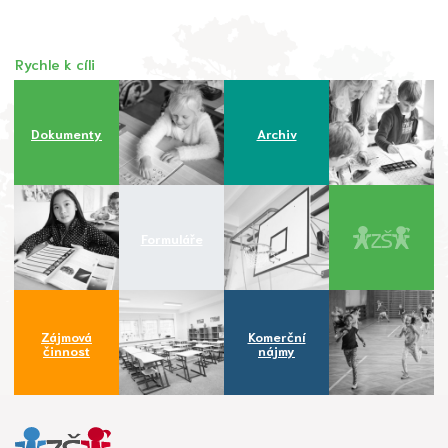
Rychle k cíli
Dokumenty
Archiv
Formuláře
Zájmová
Komerční
činnost
nájmy