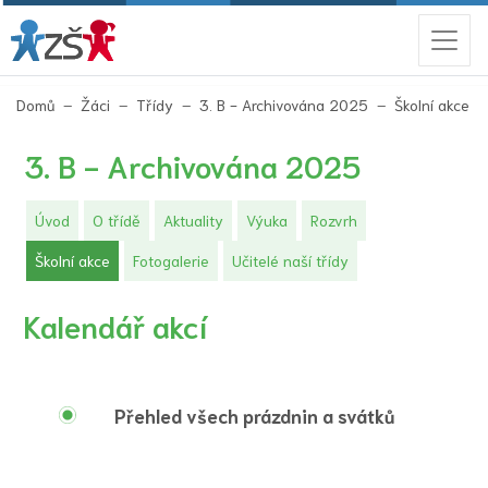
(ak
Domů
Žáci
Třídy
3. B - Archivována 2025
Školní akce
3. B - Archivována 2025
Úvod
O třídě
Aktuality
Výuka
Rozvrh
(aktuální)
Školní akce
Fotogalerie
Učitelé naší třídy
Kalendář akcí
Přehled všech prázdnin a svátků