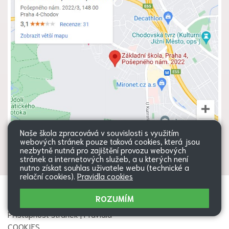
Naše škola zpracovává v souvislosti s využitím
webových stránek pouze taková cookies, která jsou
nezbytně nutná pro zajištění provozu webových
stránek a internetových služeb, a u kterých není
nutno získat souhlas uživatele webu (technické a
relační cookies).
Pravidla cookies
Všechna práva vyhrazena. Copyright
Web školy
ROZUMÍM
© 2026 |
Mapa stránek
|
Přihlásit
|
Přístupnost stránek
|
Pravidla
COOKIES