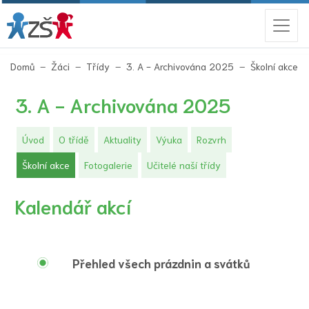
(a
Domů
Žáci
Třídy
3. A - Archivována 2025
Školní akce
3. A - Archivována 2025
Úvod
O třídě
Aktuality
Výuka
Rozvrh
(aktuální)
Školní akce
Fotogalerie
Učitelé naší třídy
Kalendář akcí
Přehled všech prázdnin a svátků