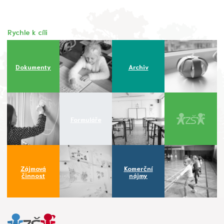
Rychle k cíli
Dokumenty
Archiv
Formuláře
Zájmová
Komerční
činnost
nájmy