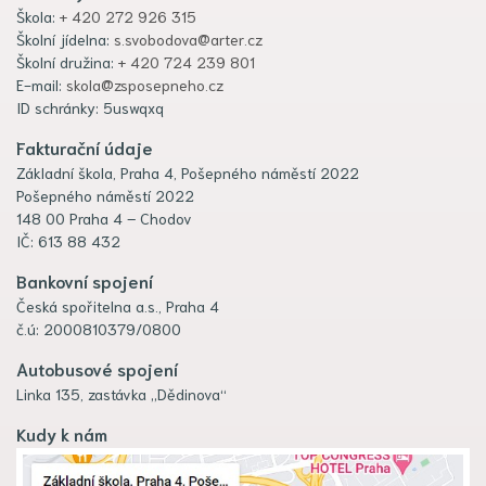
Škola:
+ 420 272 926 315
Školní jídelna:
s.svobodova@arter.cz
Školní družina:
+ 420 724 239 801
E-mail:
skola@zsposepneho.cz
ID schránky: 5uswqxq
Fakturační údaje
Základní škola, Praha 4, Pošepného náměstí 2022
Pošepného náměstí 2022
148 00 Praha 4 – Chodov
IČ: 613 88 432
Bankovní spojení
Česká spořitelna a.s., Praha 4
č.ú: 2000810379/0800
Autobusové spojení
Linka 135, zastávka „Dědinova“
Kudy k nám