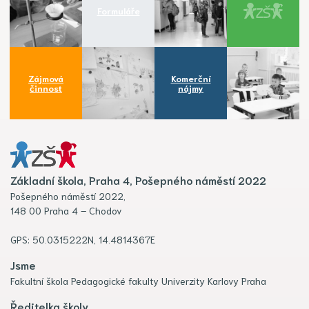
Formuláře
Zájmová
Komerční
činnost
nájmy
Základní škola, Praha 4, Pošepného náměstí 2022
Pošepného náměstí 2022,
148 00 Praha 4 – Chodov
GPS: 50.0315222N, 14.4814367E
Jsme
Fakultní škola Pedagogické fakulty Univerzity Karlovy Praha
Ředitelka školy