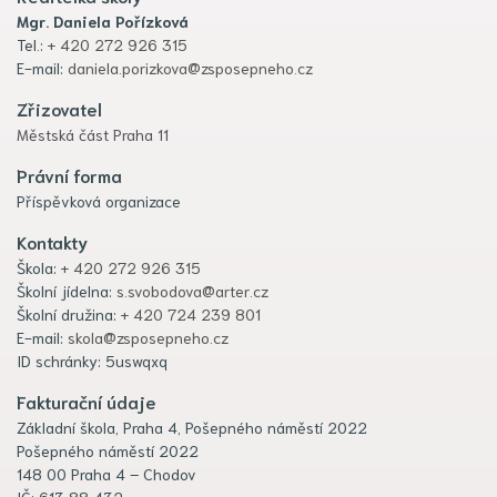
Mgr. Daniela Pořízková
Tel.:
+ 420 272 926 315
E-mail:
daniela.porizkova@zsposepneho.cz
Zřizovatel
Městská část Praha 11
Právní forma
Příspěvková organizace
Kontakty
Škola:
+ 420 272 926 315
Školní jídelna:
s.svobodova@arter.cz
Školní družina:
+ 420 724 239 801
E-mail:
skola@zsposepneho.cz
ID schránky: 5uswqxq
Fakturační údaje
Základní škola, Praha 4, Pošepného náměstí 2022
Pošepného náměstí 2022
148 00 Praha 4 – Chodov
IČ: 613 88 432