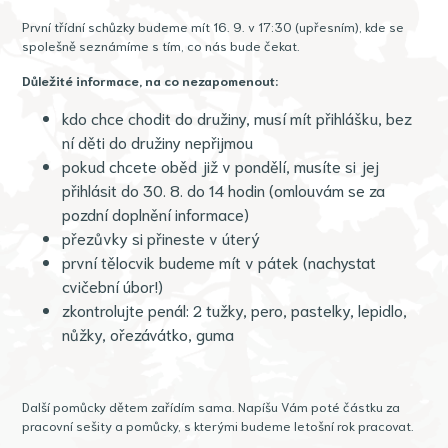
První třídní schůzky budeme mít 16. 9. v 17:30 (upřesním), kde se
spolešně seznámíme s tím, co nás bude čekat.
Důležité informace, na co nezapomenout:
kdo chce chodit do družiny, musí mít přihlášku, bez
ní děti do družiny nepřijmou
pokud chcete oběd již v pondělí, musíte si jej
přihlásit do 30. 8. do 14 hodin (omlouvám se za
pozdní doplnění informace)
přezůvky si přineste v úterý
první tělocvik budeme mít v pátek (nachystat
cvičební úbor!)
zkontrolujte penál: 2 tužky, pero, pastelky, lepidlo,
nůžky, ořezávátko, guma
Další pomůcky dětem zařídím sama. Napíšu Vám poté částku za
pracovní sešity a pomůcky, s kterými budeme letošní rok pracovat.