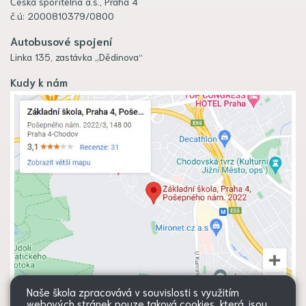
Česká spořitelna a.s., Praha 4
č.ú: 2000810379/0800
Autobusové spojení
Linka 135, zastávka „Dědinova“
Kudy k nám
Naše škola zpracovává v souvislosti s využitím
webových stránek pouze taková cookies, která jsou