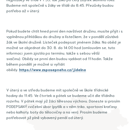
Budeme mít společně s žáky ve třídě do 8:45. Přezůvky budou
potřeba až v úterý.
Pokud budete chtít hned první den navštívat družinu, musíte přijít i s
vyplněnou přihláškou do družiny a lístečkem, že v pondělí zůstává
žák ve školní družině. Lísteček podepsat jménem žáka. Na oběd je
možné se objednat do 30. 8. do 14:00 hod (omlouvám se, tuto
informaci jsem zjistila po termínu, takže s sebou větší
svačinu). Obědy se první den budou vydávat od 11 hodin. Takže
během pondělí je možné si vyřídit
obědy.
https://www.zsposepneho.cz/jidelna
V úterý a ve středu budeme mít společně ve škole třídnické
hodiny do 11:45. Ve čtvrtek a pátek se budeme učit dle třídního
rozvrhu. V pátek mají již žáci tělesnou výchovu. Doneste si prosím
PODEPSANÝ cvičební úbor (pytlík a v něm triko, sportovní kraťasy
nebo kalhoty, boty do tělocvičny a na ven). Prosím budeme
potřebovat již plně vybavený penál od úterý.