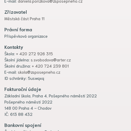
E-mail:
daniela.porizkova@zsposepneho.cz
Zřizovatel
Městská část Praha 11
Právní forma
Příspěvková organizace
Kontakty
Škola:
+ 420 272 926 315
Školní jídelna:
s.svobodova@arter.cz
Školní družina:
+ 420 724 239 801
E-mail:
skola@zsposepneho.cz
ID schránky: 5uswqxq
Fakturační údaje
Základní škola, Praha 4, Pošepného náměstí 2022
Pošepného náměstí 2022
148 00 Praha 4 – Chodov
IČ: 613 88 432
Bankovní spojení