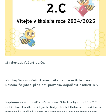
Milí druháci, Vážení rodiče,
všechny Vás srdečně zdravím a vítám v novém školním roce.
Doufám, že jste si přes letní prázdniny odpočinuli a nabrali síly.
Sejdeme se v pondělí 2. září v nové třídě, kde byli loni žáci 2.C
(takže hned vedle naší bývalé třídy u toalet Boba a Bobka). Pozor
nejpozději ve třídě v 7:55, tak jako po celý zbytek školního roku.