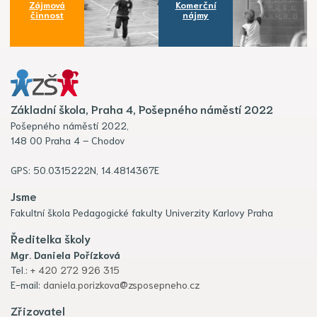
Zájmová
Komerční
činnost
nájmy
Základní škola, Praha 4, Pošepného náměstí 2022
Pošepného náměstí 2022,
148 00 Praha 4 – Chodov
GPS: 50.0315222N, 14.4814367E
Jsme
Fakultní škola Pedagogické fakulty Univerzity Karlovy Praha
Ředitelka školy
Mgr. Daniela Pořízková
Tel.:
+ 420 272 926 315
E-mail:
daniela.porizkova@zsposepneho.cz
Zřizovatel