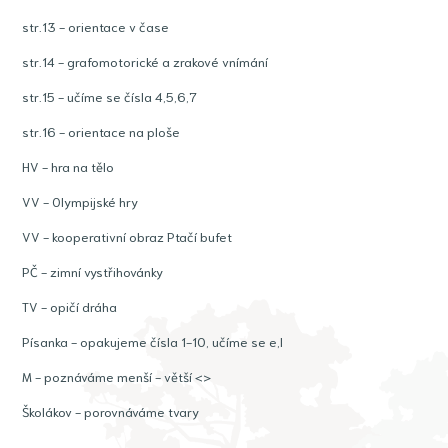
str.13 - orientace v čase
str.14 - grafomotorické a zrakové vnímání
str.15 - učíme se čísla 4,5,6,7
str.16 - orientace na ploše
HV - hra na tělo
VV - Olympijské hry
VV - kooperativní obraz Ptačí bufet
PČ - zimní vystřihovánky
TV - opičí dráha
Písanka - opakujeme čísla 1-10, učíme se e,l
M - poznáváme menší - větší <>
Školákov - porovnáváme tvary