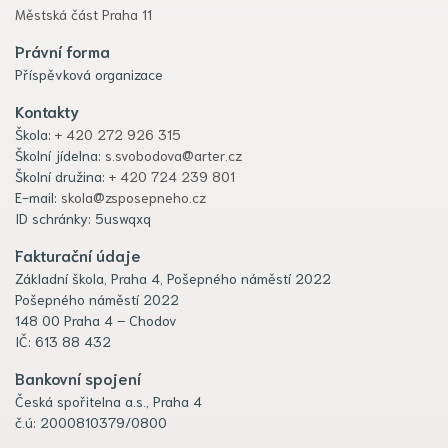
Městská část Praha 11
Právní forma
Příspěvková organizace
Kontakty
Škola:
+ 420 272 926 315
Školní jídelna:
s.svobodova@arter.cz
Školní družina:
+ 420 724 239 801
E-mail:
skola@zsposepneho.cz
ID schránky: 5uswqxq
Fakturační údaje
Základní škola, Praha 4, Pošepného náměstí 2022
Pošepného náměstí 2022
148 00 Praha 4 – Chodov
IČ: 613 88 432
Bankovní spojení
Česká spořitelna a.s., Praha 4
č.ú: 2000810379/0800