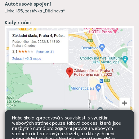
Autobusové spojení
Linka 135, zastávka „Dědinova“
Kudy k nám
Naše škola zpracovává v souvislosti s využitím
webových stránek pouze taková cookies, která jsou
nezbytně nutná pro zajištění provozu webových
stránek a internetových služeb, a u kterých není
nutno získat souhlas uživatele webu (technické a