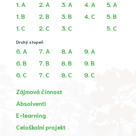
1. A
2. A
3. A
4. A
5. A
1. B
2. B
3. B
4. C
5. B
1. C
2. C
3. C
5. C
Druhý stupeň
6. A
7. A
8. A
9. A
6. B
7. B
8. B
9. B
6. C
7. C
8. C
9. C
Zájmová činnost
Absolventi
E-learning
Celoškolní projekt