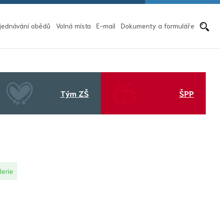
Pře
jednávání obědů
Volná místa
E-mail
Dokumenty a formuláře
Tým ZŠ
ŠPP
lerie