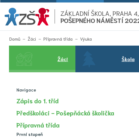
ZÁKLADNÍ ŠKOLA, PRAHA 4,
POŠEPNÉHO NÁMĚSTÍ 202
(aktuální)
Domů
Žáci
Přípravná třída
Výuka
Žáci
Škola
Navigace
Zápis do 1. tříd
Předškoláci - Pošepňácká školička
Přípravná třída
První stupeň