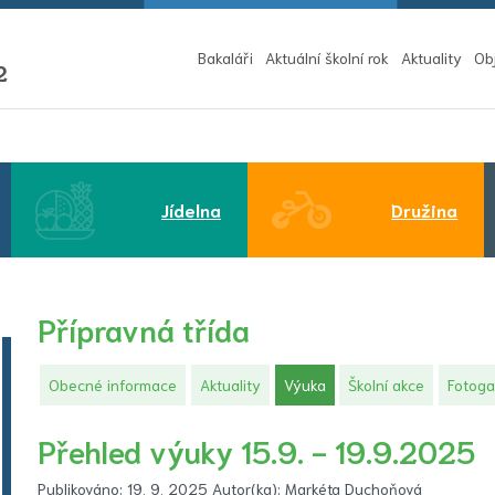
Bakaláři
Aktuální školní rok
Aktuality
Ob
2
Jídelna
Družina
Přípravná třída
(aktuální)
Obecné informace
Aktuality
Výuka
Školní akce
Fotoga
Přehled výuky 15.9. - 19.9.2025
Publikováno: 19. 9. 2025 Autor(ka): Markéta Duchoňová