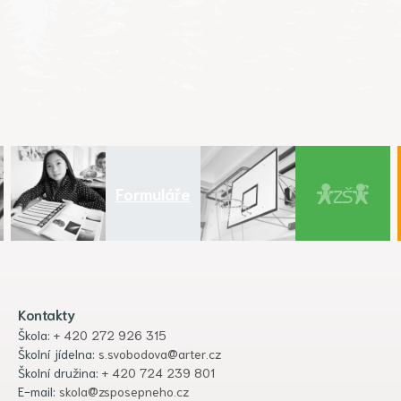
Formuláře
Kontakty
Škola:
+ 420 272 926 315
Školní jídelna:
s.svobodova@arter.cz
Školní družina:
+ 420 724 239 801
E-mail:
skola@zsposepneho.cz