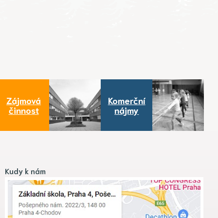
Zájmová
Komerční
činnost
nájmy
Kudy k nám