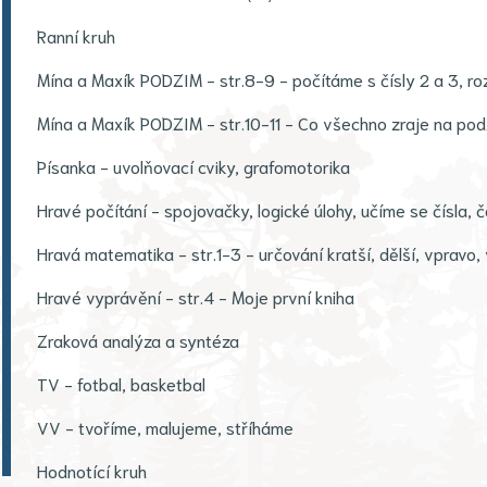
Ranní kruh
Mína a Maxík PODZIM - str.8-9 - počítáme s čísly 2 a 3, r
Mína a Maxík PODZIM - str.10-11 - Co všechno zraje na pod
Písanka - uvolňovací cviky, grafomotorika
Hravé počítání - spojovačky, logické úlohy, učíme se čísla, 
Hravá matematika - str.1-3 - určování kratší, dělší, vpravo,
Hravé vyprávění - str.4 - Moje první kniha
Zraková analýza a syntéza
TV - fotbal, basketbal
VV - tvoříme, malujeme, stříháme
Hodnotící kruh