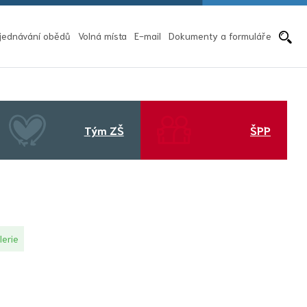
Pře
jednávání obědů
Volná místa
E-mail
Dokumenty a formuláře
Tým ZŠ
ŠPP
lerie