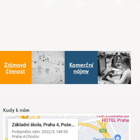
Zájmová
Komerční
činnost
nájmy
Kudy k nám