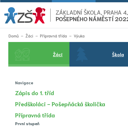
ZÁKLADNÍ ŠKOLA, PRAHA 4,
POŠEPNÉHO NÁMĚSTÍ 202
(aktuální)
Domů
Žáci
Přípravná třída
Výuka
Žáci
Škola
Navigace
Zápis do 1. tříd
Předškoláci - Pošepňácká školička
Přípravná třída
První stupeň