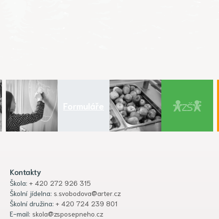
Formuláře
Kontakty
Škola:
+ 420 272 926 315
Školní jídelna:
s.svobodova@arter.cz
Školní družina:
+ 420 724 239 801
E-mail:
skola@zsposepneho.cz