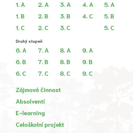
1. A
2. A
3. A
4. A
5. A
1. B
2. B
3. B
4. C
5. B
1. C
2. C
3. C
5. C
Druhý stupeň
6. A
7. A
8. A
9. A
6. B
7. B
8. B
9. B
6. C
7. C
8. C
9. C
Zájmová činnost
Absolventi
E-learning
Celoškolní projekt