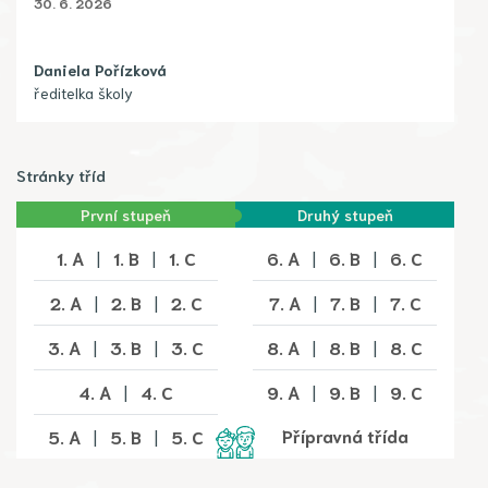
30. 6. 2026
Daniela Pořízková
ředitelka školy
Stránky tříd
První stupeň
Druhý stupeň
1. A
|
1. B
|
1. C
6. A
|
6. B
|
6. C
2. A
|
2. B
|
2. C
7. A
|
7. B
|
7. C
3. A
|
3. B
|
3. C
8. A
|
8. B
|
8. C
4. A
|
4. C
9. A
|
9. B
|
9. C
Přípravná třída
5. A
|
5. B
|
5. C