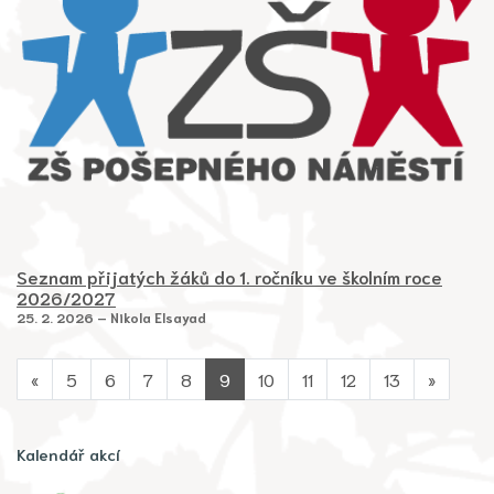
Seznam přijatých žáků do 1. ročníku ve školním roce
2026/2027
25. 2. 2026 – Nikola Elsayad
«
5
6
7
8
9
10
11
12
13
»
Kalendář akcí