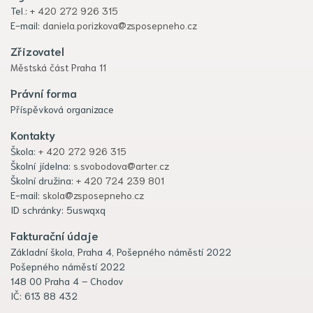
Tel.:
+ 420 272 926 315
E-mail:
daniela.porizkova@zsposepneho.cz
Zřizovatel
Městská část Praha 11
Právní forma
Příspěvková organizace
Kontakty
Škola:
+ 420 272 926 315
Školní jídelna:
s.svobodova@arter.cz
Školní družina:
+ 420 724 239 801
E-mail:
skola@zsposepneho.cz
ID schránky: 5uswqxq
Fakturační údaje
Základní škola, Praha 4, Pošepného náměstí 2022
Pošepného náměstí 2022
148 00 Praha 4 – Chodov
IČ: 613 88 432