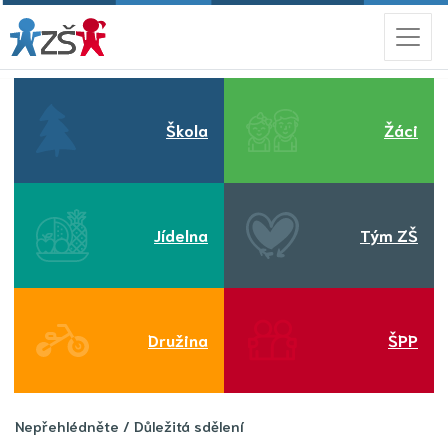
Škola
Žáci
Jídelna
Tým ZŠ
Družina
ŠPP
Nepřehlédněte / Důležitá sdělení