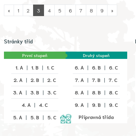
«
1
2
3
4
5
6
7
8
9
»
Stránky tříd
První stupeň
Druhý stupeň
1. A
|
1. B
|
1. C
6. A
|
6. B
|
6. C
2. A
|
2. B
|
2. C
7. A
|
7. B
|
7. C
3. A
|
3. B
|
3. C
8. A
|
8. B
|
8. C
4. A
|
4. C
9. A
|
9. B
|
9. C
Přípravná třída
5. A
|
5. B
|
5. C