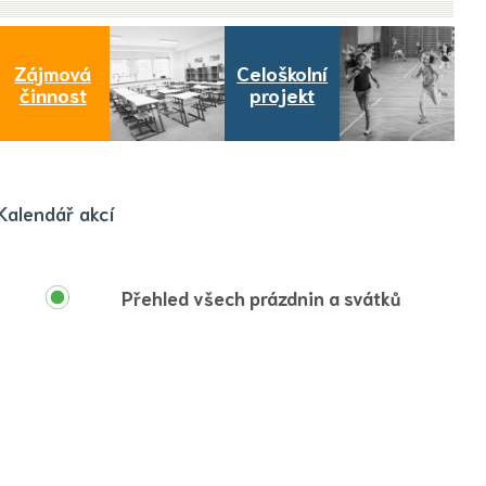
Zájmová
Celoškolní
činnost
projekt
Kalendář akcí
Přehled všech prázdnin a svátků