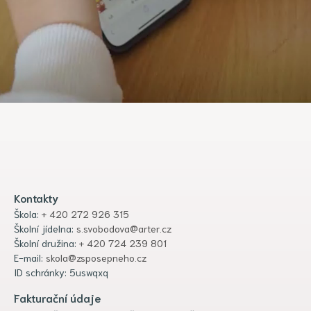
Kontakty
Škola:
+ 420 272 926 315
Školní jídelna:
s.svobodova@arter.cz
Školní družina:
+ 420 724 239 801
E-mail:
skola@zsposepneho.cz
ID schránky: 5uswqxq
Fakturační údaje