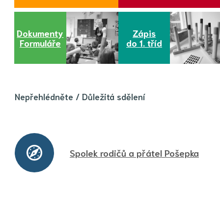
Dokumenty
Zápis
Formuláře
do 1. tříd
Nepřehlédněte / Důležitá sdělení
Spolek rodičů a přátel Pošepka