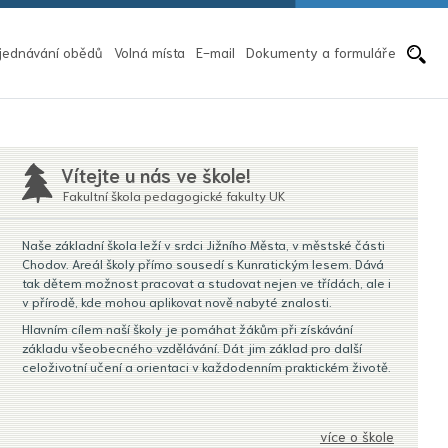
Pře
jednávání obědů
Volná místa
E-mail
Dokumenty a formuláře
Vítejte u nás ve škole!
Fakultní škola pedagogické fakulty UK
Naše základní škola leží v srdci Jižního Města, v městské části
Chodov. Areál školy přímo sousedí s Kunratickým lesem. Dává
tak dětem možnost pracovat a studovat nejen ve třídách, ale i
v přírodě, kde mohou aplikovat nově nabyté znalosti.
Hlavním cílem naší školy je pomáhat žákům při získávání
základu všeobecného vzdělávání. Dát jim základ pro další
celoživotní učení a orientaci v každodenním praktickém životě.
více o škole