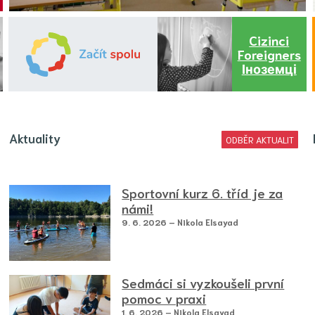
Cizinci
Foreigners
Іноземці
Aktuality
ODBĚR AKTUALIT
Sportovní kurz 6. tříd je za
námi!
9. 6. 2026 – Nikola Elsayad
Sedmáci si vyzkoušeli první
pomoc v praxi
1. 6. 2026 – Nikola Elsayad