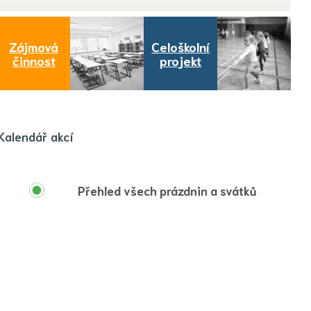
Zájmová
Celoškolní
činnost
projekt
Kalendář akcí
Přehled všech prázdnin a svátků