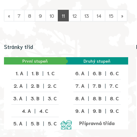
«
7
8
9
10
11
12
13
14
15
»
Stránky tříd
První stupeň
Druhý stupeň
1. A
|
1. B
|
1. C
6. A
|
6. B
|
6. C
2. A
|
2. B
|
2. C
7. A
|
7. B
|
7. C
3. A
|
3. B
|
3. C
8. A
|
8. B
|
8. C
4. A
|
4. C
9. A
|
9. B
|
9. C
Přípravná třída
5. A
|
5. B
|
5. C