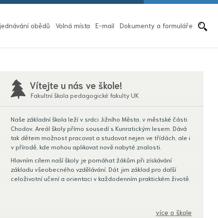
Pře
jednávání obědů
Volná místa
E-mail
Dokumenty a formuláře
Vítejte u nás ve škole!
Fakultní škola pedagogické fakulty UK
Naše základní škola leží v srdci Jižního Města, v městské části
Chodov. Areál školy přímo sousedí s Kunratickým lesem. Dává
tak dětem možnost pracovat a studovat nejen ve třídách, ale i
v přírodě, kde mohou aplikovat nově nabyté znalosti.
Hlavním cílem naší školy je pomáhat žákům při získávání
základu všeobecného vzdělávání. Dát jim základ pro další
celoživotní učení a orientaci v každodenním praktickém životě.
více o škole