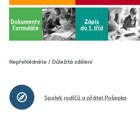
Dokumenty
Zápis
Formuláře
do 1. tříd
Nepřehlédněte / Důležitá sdělení
Spolek rodičů a přátel Pošepka