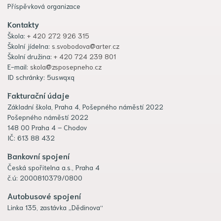
Příspěvková organizace
Kontakty
Škola:
+ 420 272 926 315
Školní jídelna:
s.svobodova@arter.cz
Školní družina:
+ 420 724 239 801
E-mail:
skola@zsposepneho.cz
ID schránky: 5uswqxq
Fakturační údaje
Základní škola, Praha 4, Pošepného náměstí 2022
Pošepného náměstí 2022
148 00 Praha 4 – Chodov
IČ: 613 88 432
Bankovní spojení
Česká spořitelna a.s., Praha 4
č.ú: 2000810379/0800
Autobusové spojení
Linka 135, zastávka „Dědinova“