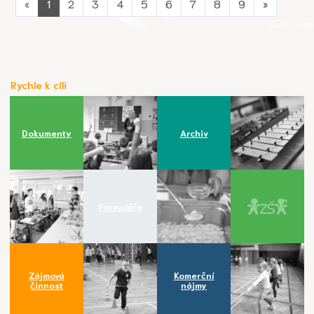
«
1
2
3
4
5
6
7
8
9
»
Rychle k cíli
Dokumenty
Archiv
Formuláře
Zájmová
Komerční
činnost
nájmy