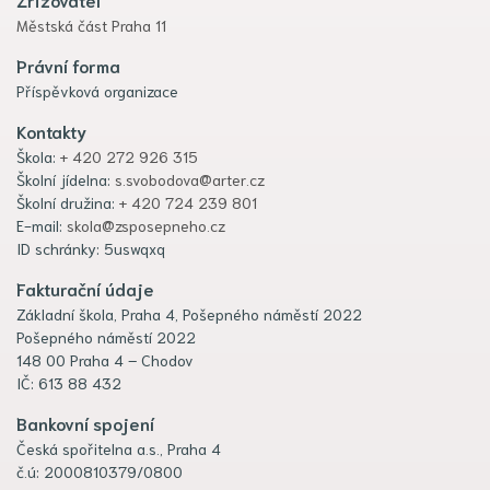
Městská část Praha 11
Právní forma
Příspěvková organizace
Kontakty
Škola:
+ 420 272 926 315
Školní jídelna:
s.svobodova@arter.cz
Školní družina:
+ 420 724 239 801
E-mail:
skola@zsposepneho.cz
ID schránky: 5uswqxq
Fakturační údaje
Základní škola, Praha 4, Pošepného náměstí 2022
Pošepného náměstí 2022
148 00 Praha 4 – Chodov
IČ: 613 88 432
Bankovní spojení
Česká spořitelna a.s., Praha 4
č.ú: 2000810379/0800