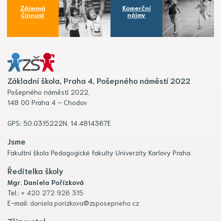
Zájmová
Komerční
činnost
nájmy
Základní škola, Praha 4, Pošepného náměstí 2022
Pošepného náměstí 2022,
148 00 Praha 4 – Chodov
GPS: 50.0315222N, 14.4814367E
Jsme
Fakultní škola Pedagogické fakulty Univerzity Karlovy Praha
Ředitelka školy
Mgr. Daniela Pořízková
Tel.:
+ 420 272 926 315
E-mail:
daniela.porizkova@zsposepneho.cz
Zřizovatel