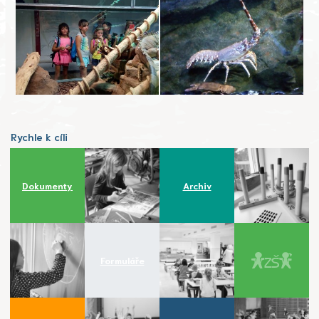
Rychle k cíli
Dokumenty
Archiv
Formuláře