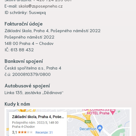
E-mail:
skola@zsposepneho.cz
ID schránky: 5uswqxq
Fakturační údaje
Základní škola, Praha 4, Pošepného náměstí 2022
Pošepného náměstí 2022
148 00 Praha 4 – Chodov
IČ: 613 88 432
Bankovní spojení
Česká spořitelna a.s., Praha 4
č.ú: 2000810379/0800
Autobusové spojení
Linka 135, zastávka „Dědinova“
Kudy k nám