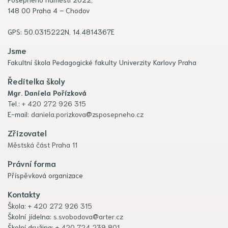
148 00 Praha 4 – Chodov
GPS: 50.0315222N, 14.4814367E
Jsme
Fakultní škola Pedagogické fakulty Univerzity Karlovy Praha
Ředitelka školy
Mgr. Daniela Pořízková
Tel.:
+ 420 272 926 315
E-mail:
daniela.porizkova@zsposepneho.cz
Zřizovatel
Městská část Praha 11
Právní forma
Příspěvková organizace
Kontakty
Škola:
+ 420 272 926 315
Školní jídelna:
s.svobodova@arter.cz
Školní družina:
+ 420 724 239 801