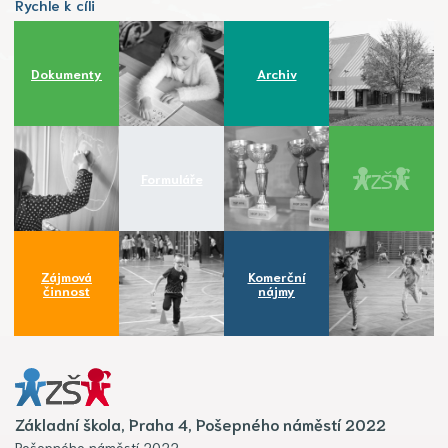
Rychle k cíli
Dokumenty
Archiv
Formuláře
Zájmová
Komerční
činnost
nájmy
Základní škola, Praha 4, Pošepného náměstí 2022
Pošepného náměstí 2022,