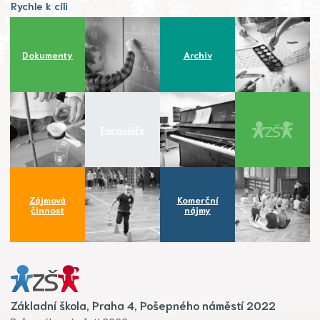
Rychle k cíli
Dokumenty
Archiv
Formuláře
Zájmová
Komerční
činnost
nájmy
Základní škola, Praha 4, Pošepného náměstí 2022