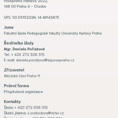
Pošepného náměstí 2022,
148 00 Praha 4 – Chodov
GPS: 50.0315222N, 14.4814367E
Jsme
Fakultní škola Pedagogické fakulty Univerzity Karlovy Praha
Ředitelka školy
Mgr. Daniela Pořízková
Tel.:
+ 420 272 926 315
E-mail:
daniela.porizkova@zsposepneho.cz
Zřizovatel
Městská část Praha 11
Právní forma
Příspěvková organizace
Kontakty
Škola:
+ 420 272 926 315
Školní jídelna:
s.svobodova@arter.cz