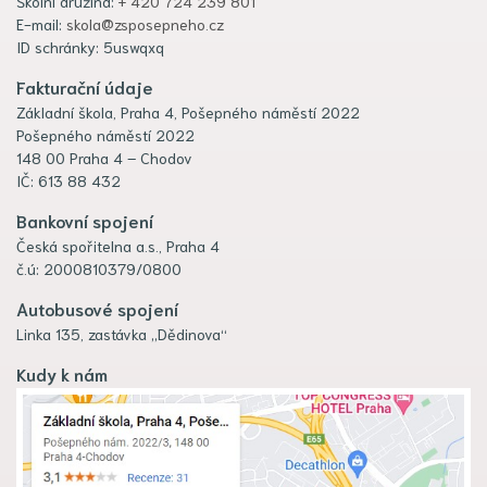
Školní družina:
+ 420 724 239 801
E-mail:
skola@zsposepneho.cz
ID schránky: 5uswqxq
Fakturační údaje
Základní škola, Praha 4, Pošepného náměstí 2022
Pošepného náměstí 2022
148 00 Praha 4 – Chodov
IČ: 613 88 432
Bankovní spojení
Česká spořitelna a.s., Praha 4
č.ú: 2000810379/0800
Autobusové spojení
Linka 135, zastávka „Dědinova“
Kudy k nám