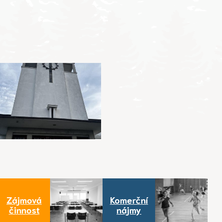
Zájmová
Komerční
činnost
nájmy