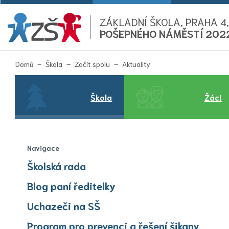
ZÁKLADNÍ ŠKOLA, PRAHA 4,
POŠEPNÉHO NÁMĚSTÍ 202
(aktuální)
Domů
Škola
Začít spolu
Aktuality
Škola
Žáci
Navigace
Školská rada
Blog paní ředitelky
Uchazeči na SŠ
Program pro prevenci a řešení šikany