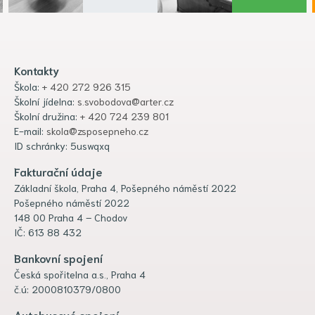
Kontakty
Škola:
+ 420 272 926 315
Školní jídelna:
s.svobodova@arter.cz
Školní družina:
+ 420 724 239 801
E-mail:
skola@zsposepneho.cz
ID schránky: 5uswqxq
Fakturační údaje
Základní škola, Praha 4, Pošepného náměstí 2022
Pošepného náměstí 2022
148 00 Praha 4 – Chodov
IČ: 613 88 432
Bankovní spojení
Česká spořitelna a.s., Praha 4
č.ú: 2000810379/0800
Autobusové spojení