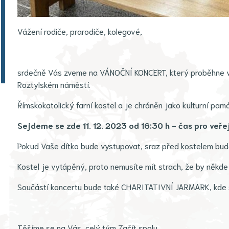
Vážení rodiče, prarodiče, kolegové,
srdečně Vás zveme na VÁNOČNÍ KONCERT, který proběhne v 
Roztylském náměstí.
Římskokatolický farní kostel a je chráněn jako kulturní pam
Sejdeme se zde 11. 12. 2023 od 16:30 h - čas pro veře
Pokud Vaše dítko bude vystupovat, sraz před kostelem bude v
Kostel je vytápěný, proto nemusíte mít strach, že by někde
Součástí koncertu bude také CHARITATIVNÍ JARMARK, kde si
Těšíme se na Vás, celý tým Začít spolu