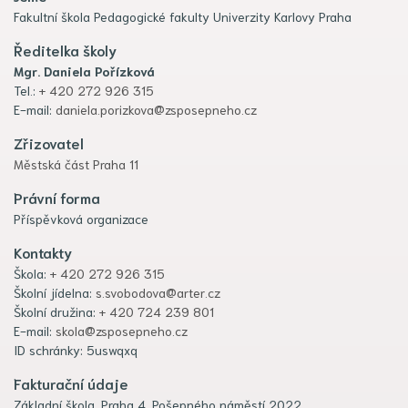
Fakultní škola Pedagogické fakulty Univerzity Karlovy Praha
Ředitelka školy
Mgr. Daniela Pořízková
Tel.:
+ 420 272 926 315
E-mail:
daniela.porizkova@zsposepneho.cz
Zřizovatel
Městská část Praha 11
Právní forma
Příspěvková organizace
Kontakty
Škola:
+ 420 272 926 315
Školní jídelna:
s.svobodova@arter.cz
Školní družina:
+ 420 724 239 801
E-mail:
skola@zsposepneho.cz
ID schránky: 5uswqxq
Fakturační údaje
Základní škola, Praha 4, Pošepného náměstí 2022