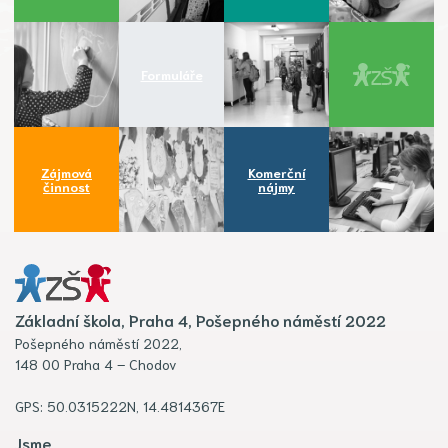
Formuláře
Zájmová
Komerční
činnost
nájmy
Základní škola, Praha 4, Pošepného náměstí 2022
Pošepného náměstí 2022,
148 00 Praha 4 – Chodov
GPS: 50.0315222N, 14.4814367E
Jsme