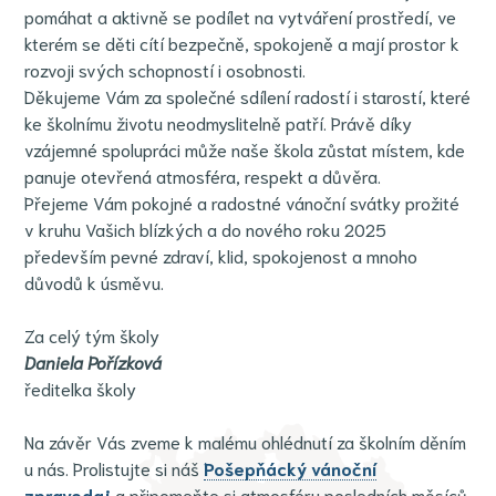
pomáhat a aktivně se podílet na vytváření prostředí, ve
kterém se děti cítí bezpečně, spokojeně a mají prostor k
rozvoji svých schopností i osobnosti.
Děkujeme Vám za společné sdílení radostí i starostí, které
ke školnímu životu neodmyslitelně patří. Právě díky
vzájemné spolupráci může naše škola zůstat místem, kde
panuje otevřená atmosféra, respekt a důvěra.
Přejeme Vám pokojné a radostné vánoční svátky prožité
v kruhu Vašich blízkých a do nového roku 2025
především pevné zdraví, klid, spokojenost a mnoho
důvodů k úsměvu.
Za celý tým školy
Daniela Pořízková
ředitelka školy
Na závěr Vás zveme k malému ohlédnutí za školním děním
u nás. Prolistujte si náš
Pošepňácký vánoční
zpravodaj
a připomeňte si atmosféru posledních měsíců