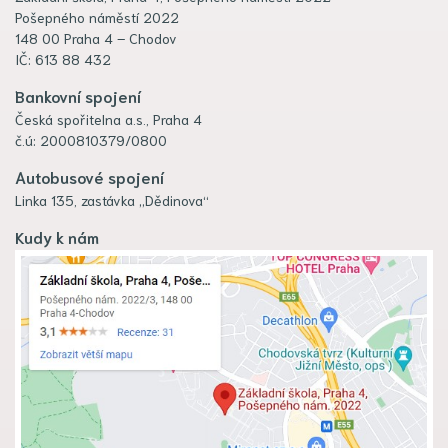
Pošepného náměstí 2022
148 00 Praha 4 – Chodov
IČ: 613 88 432
Bankovní spojení
Česká spořitelna a.s., Praha 4
č.ú: 2000810379/0800
Autobusové spojení
Linka 135, zastávka „Dědinova“
Kudy k nám