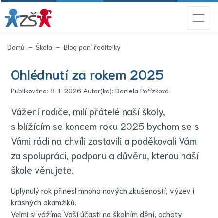
(aktuální)
Domů
Škola
Blog paní ředitelky
Ohlédnutí za rokem 2025
Publikováno: 8. 1. 2026 Autor(ka): Daniela Pořízková
Vážení rodiče, milí přátelé naší školy,
s blížícím se koncem roku 2025 bychom se s
Vámi rádi na chvíli zastavili a poděkovali Vám
za spolupráci, podporu a důvěru, kterou naší
škole věnujete.
Uplynulý rok přinesl mnoho nových zkušeností, výzev i
krásných okamžiků.
Velmi si vážíme Vaší účasti na školním dění, ochoty