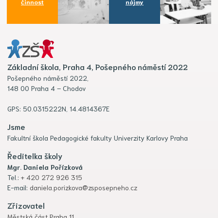
činnost
nájmy
Základní škola, Praha 4, Pošepného náměstí 2022
Pošepného náměstí 2022,
148 00 Praha 4 – Chodov
GPS: 50.0315222N, 14.4814367E
Jsme
Fakultní škola Pedagogické fakulty Univerzity Karlovy Praha
Ředitelka školy
Mgr. Daniela Pořízková
Tel.:
+ 420 272 926 315
E-mail:
daniela.porizkova@zsposepneho.cz
Zřizovatel
Městská část Praha 11