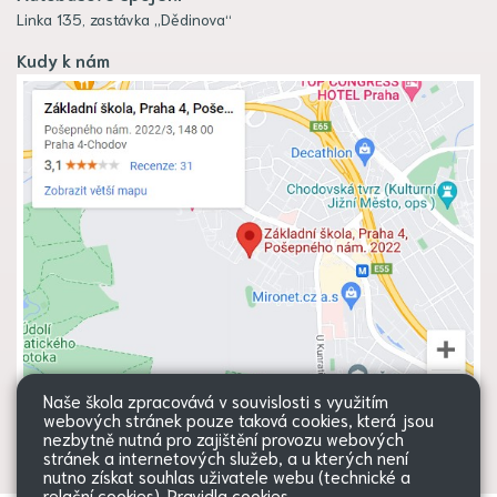
Linka 135, zastávka „Dědinova“
Kudy k nám
Naše škola zpracovává v souvislosti s využitím
webových stránek pouze taková cookies, která jsou
nezbytně nutná pro zajištění provozu webových
stránek a internetových služeb, a u kterých není
nutno získat souhlas uživatele webu (technické a
relační cookies).
Pravidla cookies