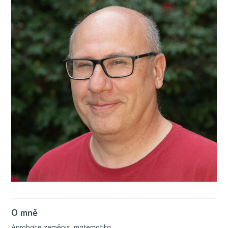
O mně
Aprobace zeměpis, matematika