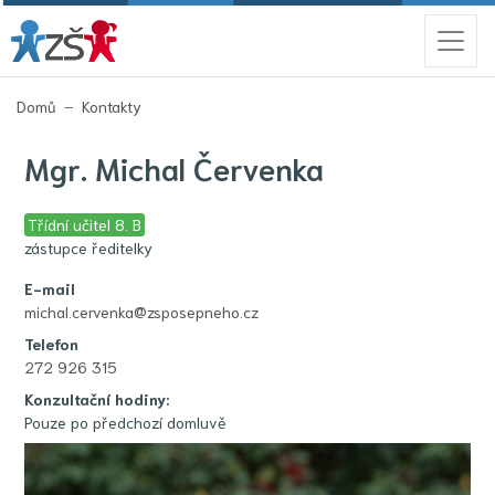
(aktuální)
Domů
Kontakty
Mgr.
Michal Červenka
Třídní učitel 8. B
zástupce ředitelky
E-mail
michal.cervenka@zsposepneho.cz
Telefon
272 926 315
Konzultační hodiny:
Pouze po předchozí domluvě