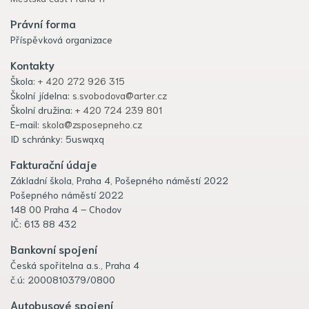
Právní forma
Příspěvková organizace
Kontakty
Škola:
+ 420 272 926 315
Školní jídelna:
s.svobodova@arter.cz
Školní družina:
+ 420 724 239 801
E-mail:
skola@zsposepneho.cz
ID schránky: 5uswqxq
Fakturační údaje
Základní škola, Praha 4, Pošepného náměstí 2022
Pošepného náměstí 2022
148 00 Praha 4 – Chodov
IČ: 613 88 432
Bankovní spojení
Česká spořitelna a.s., Praha 4
č.ú: 2000810379/0800
Autobusové spojení