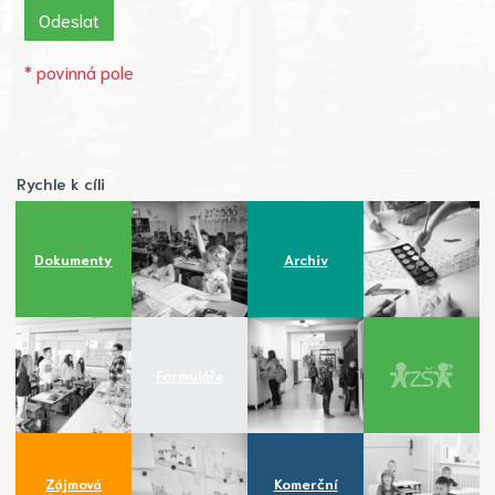
* povinná pole
Rychle k cíli
Dokumenty
Archiv
Formuláře
Zájmová
Komerční