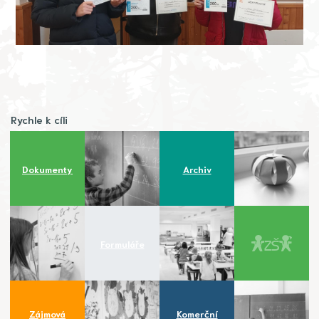
Rychle k cíli
Dokumenty
Archiv
Formuláře
Zájmová
Komerční