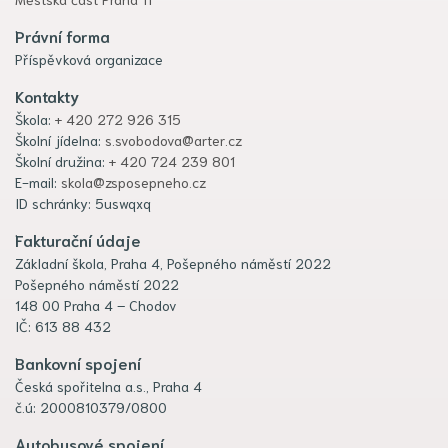
Právní forma
Příspěvková organizace
Kontakty
Škola:
+ 420 272 926 315
Školní jídelna:
s.svobodova@arter.cz
Školní družina:
+ 420 724 239 801
E-mail:
skola@zsposepneho.cz
ID schránky: 5uswqxq
Fakturační údaje
Základní škola, Praha 4, Pošepného náměstí 2022
Pošepného náměstí 2022
148 00 Praha 4 – Chodov
IČ: 613 88 432
Bankovní spojení
Česká spořitelna a.s., Praha 4
č.ú: 2000810379/0800
Autobusové spojení