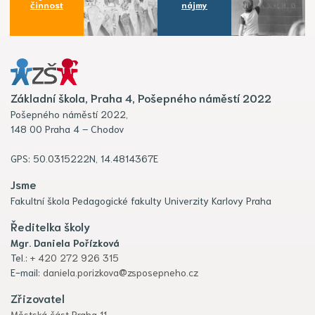
činnost
nájmy
Základní škola, Praha 4, Pošepného náměstí 2022
Pošepného náměstí 2022,
148 00 Praha 4 – Chodov
GPS: 50.0315222N, 14.4814367E
Jsme
Fakultní škola Pedagogické fakulty Univerzity Karlovy Praha
Ředitelka školy
Mgr. Daniela Pořízková
Tel.:
+ 420 272 926 315
E-mail:
daniela.porizkova@zsposepneho.cz
Zřizovatel
Městská část Praha 11