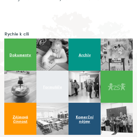
Rychle k cíli
Dokumenty
Archiv
Formuláře
Zájmová
Komerční
činnost
nájmy