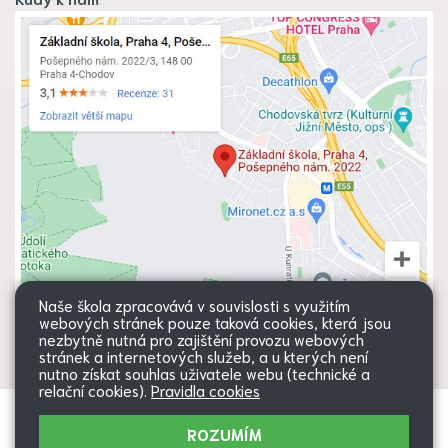
Naše škola zpracovává v souvislosti s využitím
webových stránek pouze taková cookies, která jsou
nezbytně nutná pro zajištění provozu webových
stránek a internetových služeb, a u kterých není
nutno získat souhlas uživatele webu (technické a
relační cookies).
Pravidla cookies
Všechna práva vyhrazena. Copyright
Web školy
ROZUMÍM
© 2026 |
Mapa stránek
|
Přihlásit
|