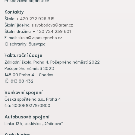
Příspěvková organizace
Kontakty
Škola:
+ 420 272 926 315
Školní jídelna:
s.svobodova@arter.cz
Školní družina:
+ 420 724 239 801
E-mail:
skola@zsposepneho.cz
ID schránky: 5uswqxq
Fakturační údaje
Základní škola, Praha 4, Pošepného náměstí 2022
Pošepného náměstí 2022
148 00 Praha 4 – Chodov
IČ: 613 88 432
Bankovní spojení
Česká spořitelna a.s., Praha 4
č.ú: 2000810379/0800
Autobusové spojení
Linka 135, zastávka „Dědinova“
Kudy k nám