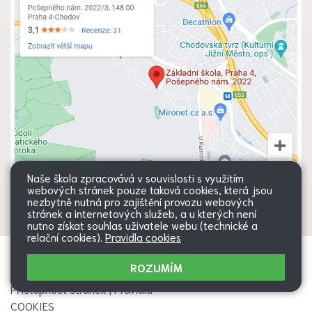
Naše škola zpracovává v souvislosti s využitím
webových stránek pouze taková cookies, která jsou
nezbytně nutná pro zajištění provozu webových
stránek a internetových služeb, a u kterých není
nutno získat souhlas uživatele webu (technické a
relační cookies).
Pravidla cookies
Všechna práva vyhrazena. Copyright
Web školy
ROZUMÍM
© 2026 |
Mapa stránek
|
Přihlásit
|
Přístupnost stránek
|
Pravidla
COOKIES