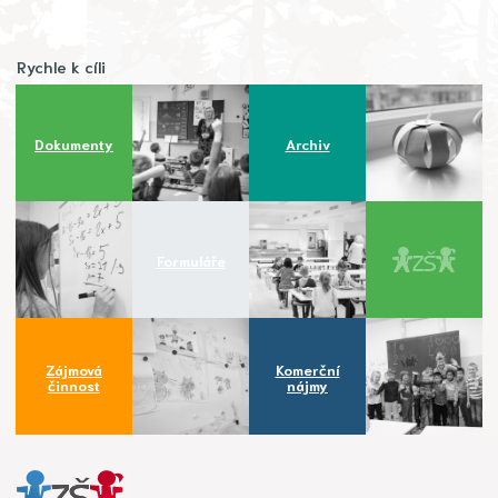
Rychle k cíli
Dokumenty
Archiv
Formuláře
Zájmová
Komerční
činnost
nájmy