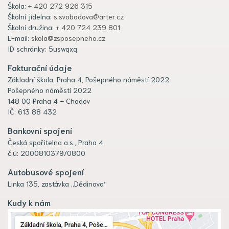
Škola:
+ 420 272 926 315
Školní jídelna:
s.svobodova@arter.cz
Školní družina:
+ 420 724 239 801
E-mail:
skola@zsposepneho.cz
ID schránky: 5uswqxq
Fakturační údaje
Základní škola, Praha 4, Pošepného náměstí 2022
Pošepného náměstí 2022
148 00 Praha 4 – Chodov
IČ: 613 88 432
Bankovní spojení
Česká spořitelna a.s., Praha 4
č.ú: 2000810379/0800
Autobusové spojení
Linka 135, zastávka „Dědinova“
Kudy k nám