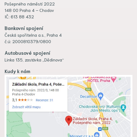
Pošepného náměstí 2022
148 00 Praha 4 – Chodov
IČ: 613 88 432
Bankovní spojení
Česká spořitelna a.s., Praha 4
č.ú: 2000810379/0800
Autobusové spojení
Linka 135, zastávka „Dědinova“
Kudy k nám