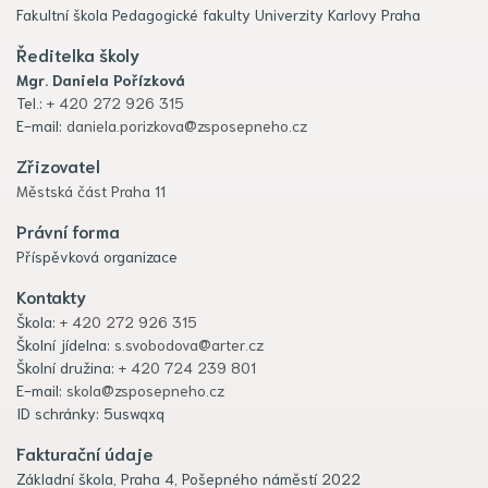
Fakultní škola Pedagogické fakulty Univerzity Karlovy Praha
Ředitelka školy
Mgr. Daniela Pořízková
Tel.:
+ 420 272 926 315
E-mail:
daniela.porizkova@zsposepneho.cz
Zřizovatel
Městská část Praha 11
Právní forma
Příspěvková organizace
Kontakty
Škola:
+ 420 272 926 315
Školní jídelna:
s.svobodova@arter.cz
Školní družina:
+ 420 724 239 801
E-mail:
skola@zsposepneho.cz
ID schránky: 5uswqxq
Fakturační údaje
Základní škola, Praha 4, Pošepného náměstí 2022