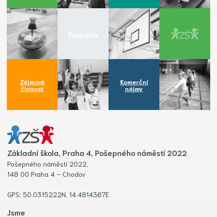
Formuláře
Zájmová
Komerční
činnost
nájmy
Základní škola, Praha 4, Pošepného náměstí 2022
Pošepného náměstí 2022,
148 00 Praha 4 – Chodov
GPS: 50.0315222N, 14.4814367E
Jsme