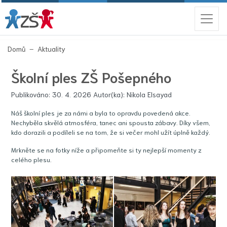
(aktuální)
Domů
Aktuality
Školní ples ZŠ Pošepného
Publikováno: 30. 4. 2026 Autor(ka): Nikola Elsayad
Náš školní ples je za námi a byla to opravdu povedená akce.
Nechyběla skvělá atmosféra, tanec ani spousta zábavy. Díky všem,
kdo dorazili a podíleli se na tom, že si večer mohl užít úplně každý.
Mrkněte se na fotky níže a připomeňte si ty nejlepší momenty z
celého plesu.