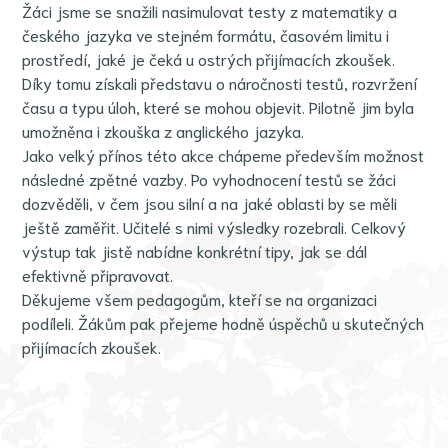
Žáci jsme se snažili nasimulovat testy z matematiky a
českého jazyka ve stejném formátu, časovém limitu i
prostředí, jaké je čeká u ostrých přijímacích zkoušek.
Díky tomu získali představu o náročnosti testů, rozvržení
času a typu úloh, které se mohou objevit. Pilotně jim byla
umožněna i zkouška z anglického jazyka.
Jako velký přínos této akce chápeme především možnost
následné zpětné vazby. Po vyhodnocení testů se žáci
dozvěděli, v čem jsou silní a na jaké oblasti by se měli
ještě zaměřit. Učitelé s nimi výsledky rozebrali. Celkový
výstup tak jistě nabídne konkrétní tipy, jak se dál
efektivně připravovat.
Děkujeme všem pedagogům, kteří se na organizaci
podíleli. Žákům pak přejeme hodně úspěchů u skutečných
přijímacích zkoušek.