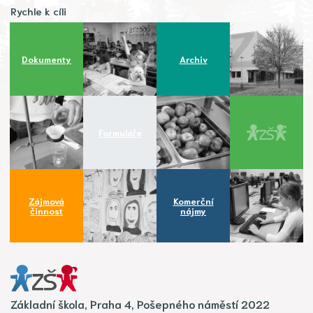
Rychle k cíli
Dokumenty
Archiv
Formuláře
Zájmová
Komerční
činnost
nájmy
Základní škola, Praha 4, Pošepného náměstí 2022