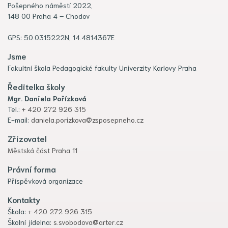
Pošepného náměstí 2022,
148 00 Praha 4 – Chodov
GPS: 50.0315222N, 14.4814367E
Jsme
Fakultní škola Pedagogické fakulty Univerzity Karlovy Praha
Ředitelka školy
Mgr. Daniela Pořízková
Tel.:
+ 420 272 926 315
E-mail:
daniela.porizkova@zsposepneho.cz
Zřizovatel
Městská část Praha 11
Právní forma
Příspěvková organizace
Kontakty
Škola:
+ 420 272 926 315
Školní jídelna:
s.svobodova@arter.cz