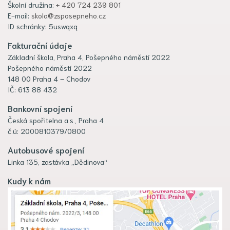
Školní družina:
+ 420 724 239 801
E-mail:
skola@zsposepneho.cz
ID schránky: 5uswqxq
Fakturační údaje
Základní škola, Praha 4, Pošepného náměstí 2022
Pošepného náměstí 2022
148 00 Praha 4 – Chodov
IČ: 613 88 432
Bankovní spojení
Česká spořitelna a.s., Praha 4
č.ú: 2000810379/0800
Autobusové spojení
Linka 135, zastávka „Dědinova“
Kudy k nám