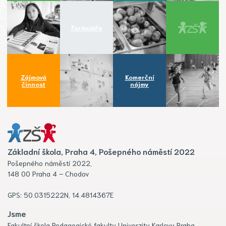
Formuláře
Zájmová
Komerční
činnost
nájmy
Základní škola, Praha 4, Pošepného náměstí 2022
Pošepného náměstí 2022,
148 00 Praha 4 – Chodov
GPS: 50.0315222N, 14.4814367E
Jsme
Fakultní škola Pedagogické fakulty Univerzity Karlovy Praha