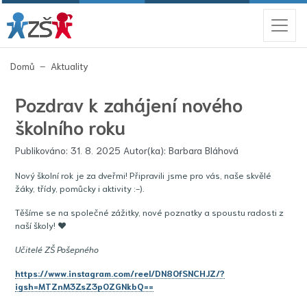
(aktuální)
Domů
Aktuality
Pozdrav k zahájení nového
školního roku
Publikováno: 31. 8. 2025 Autor(ka): Barbara Bláhová
Nový školní rok je za dveřmi! Připravili jsme pro vás, naše skvělé
žáky, třídy, pomůcky i aktivity :-).
Těšíme se na společné zážitky, nové poznatky a spoustu radosti z
naší školy! ♥
Učitelé ZŠ Pošepného
https://www.instagram.com/reel/DN80fSNCHJZ/?
igsh=MTZnM3ZsZ3p0ZGNkbQ==