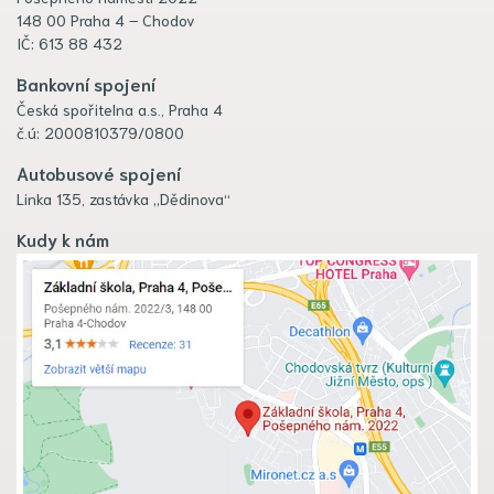
148 00 Praha 4 – Chodov
IČ: 613 88 432
Bankovní spojení
Česká spořitelna a.s., Praha 4
č.ú: 2000810379/0800
Autobusové spojení
Linka 135, zastávka „Dědinova“
Kudy k nám