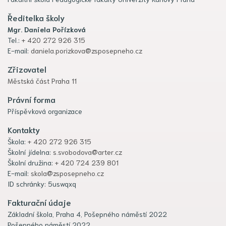
Ředitelka školy
Mgr. Daniela Pořízková
Tel.:
+ 420 272 926 315
E-mail:
daniela.porizkova@zsposepneho.cz
Zřizovatel
Městská část Praha 11
Právní forma
Příspěvková organizace
Kontakty
Škola:
+ 420 272 926 315
Školní jídelna:
s.svobodova@arter.cz
Školní družina:
+ 420 724 239 801
E-mail:
skola@zsposepneho.cz
ID schránky: 5uswqxq
Fakturační údaje
Základní škola, Praha 4, Pošepného náměstí 2022
Pošepného náměstí 2022