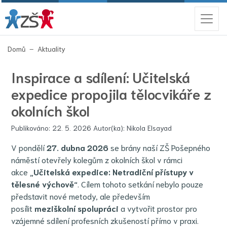
(aktuální)
Domů
Aktuality
Inspirace a sdílení: Učitelská
expedice propojila tělocvikáře z
okolních škol
Publikováno: 22. 5. 2026 Autor(ka): Nikola Elsayad
V pondělí
27. dubna 2026
se brány naší ZŠ Pošepného
náměstí otevřely kolegům z okolních škol v rámci
akce
„Učitelská expedice: Netradiční přístupy v
tělesné výchově“
. Cílem tohoto setkání nebylo pouze
představit nové metody, ale především
posílit
meziškolní spolupráci
a vytvořit prostor pro
vzájemné sdílení profesních zkušeností přímo v praxi.