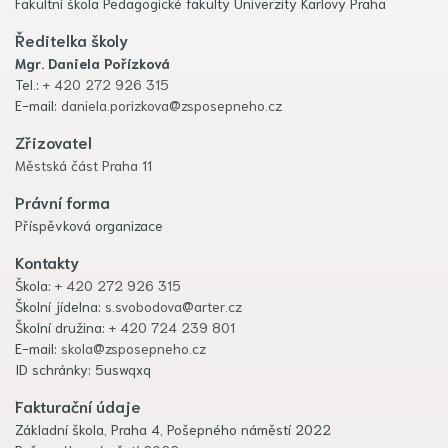
Fakultní škola Pedagogické fakulty Univerzity Karlovy Praha
Ředitelka školy
Mgr. Daniela Pořízková
Tel.:
+ 420 272 926 315
E-mail:
daniela.porizkova@zsposepneho.cz
Zřizovatel
Městská část Praha 11
Právní forma
Příspěvková organizace
Kontakty
Škola:
+ 420 272 926 315
Školní jídelna:
s.svobodova@arter.cz
Školní družina:
+ 420 724 239 801
E-mail:
skola@zsposepneho.cz
ID schránky: 5uswqxq
Fakturační údaje
Základní škola, Praha 4, Pošepného náměstí 2022