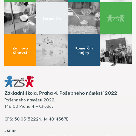
Formuláře
Zájmová
Komerční
činnost
nájmy
Základní škola, Praha 4, Pošepného náměstí 2022
Pošepného náměstí 2022,
148 00 Praha 4 – Chodov
GPS: 50.0315222N, 14.4814367E
Jsme