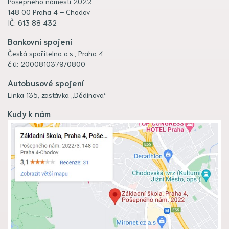
Pošepného náměstí 2022
148 00 Praha 4 – Chodov
IČ: 613 88 432
Bankovní spojení
Česká spořitelna a.s., Praha 4
č.ú: 2000810379/0800
Autobusové spojení
Linka 135, zastávka „Dědinova“
Kudy k nám