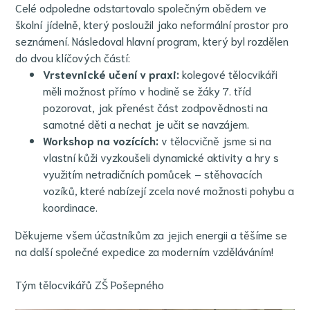
Celé odpoledne odstartovalo společným obědem ve
školní jídelně, který posloužil jako neformální prostor pro
seznámení. Následoval hlavní program, který byl rozdělen
do dvou klíčových částí:
Vrstevnické učení v praxi:
kolegové tělocvikáři
měli možnost přímo v hodině se žáky 7. tříd
pozorovat, jak přenést část zodpovědnosti na
samotné děti a nechat je učit se navzájem.
Workshop na vozících:
v tělocvičně jsme si na
vlastní kůži vyzkoušeli dynamické aktivity a hry s
využitím netradičních pomůcek – stěhovacích
vozíků, které nabízejí zcela nové možnosti pohybu a
koordinace.
Děkujeme všem účastníkům za jejich energii a těšíme se
na další společné expedice za moderním vzděláváním!
Tým tělocvikářů ZŠ Pošepného